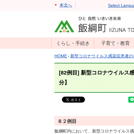
本文へ
Select Langu
くらし・手続き
子育て・教育
戸籍・住民票・
年齢別子育て情
HOME
›
新型コロナウイルス感染症患者の
印鑑証明
報
住民登録
子育て支援
[82例目] 新型コロナウイル
戸籍届出
母子の健康・予
分】
防接種
マイナンバー
保育園
届出
小学校・中学校
消防・防災
生涯学習
年金・保険
８２例目
学校教育・奨学
税金
飯綱町内において、新型コロナウイルス感