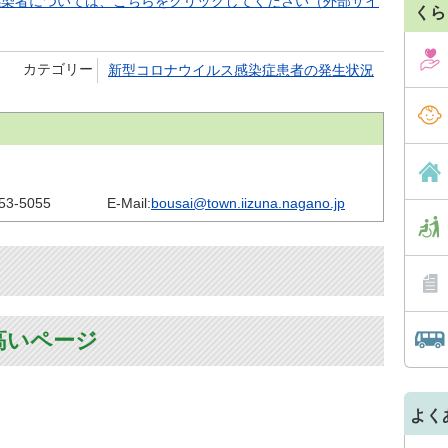
感染者については、こちらをクリックしてください（外部サイ
くら
カテゴリー
新型コロナウイルス感染症患者の発生状況
53-5055
E-Mail:
bousai@town.iizuna.nagano.jp
高いページ
よく