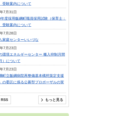
）受験案内について
6年7月31日
9年度採用飯綱町職員採用試験（保育士：
）受験案内について
6年7月28日
も家庭センターいいづな
6年7月23日
の環境エネルギーセンター 搬入抑制月間
月）について
6年7月23日
綱町立飯綱病院再整備基本構想策定支援
」の委託に係る公募型プロポーザルの実
RSS
もっと見る