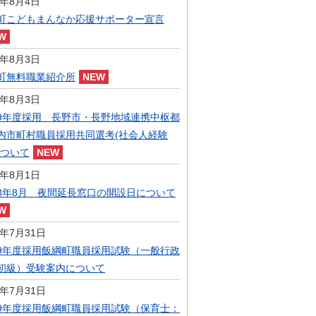
6年8月4日
指定管理者制度
町こどもまんなか応援サポーター宣言
人事・職員募集
人材募集
統計・人口
6年8月3日
広報・広聴
町無料職業紹介所
まちづくり
6年8月3日
庁舎建設
9年度採用 長野市・長野地域連携中枢都
内市町村職員採用共同選考(社会人経験
について
6年8月1日
8年8月 夜間延長窓口の開設日について
6年7月31日
9年度採用飯綱町職員採用試験（一般行政
初級）受験案内について
6年7月31日
9年度採用飯綱町職員採用試験（保育士：