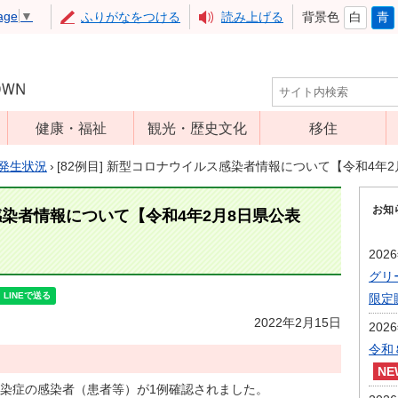
age
▼
ふりがなをつける
読み上げる
背景色
白
青
健康・福祉
観光・歴史文化
移住
児童福祉
観光
発生状況
›
[82例目] 新型コロナウイルス感染者情報について【令和4年
高齢者福祉
アップルミュー
お知
ジアム
ス感染者情報について【令和4年2月8日県公表
介護保険
いいづな歴史ふ
障害福祉
202
れあい館
グリ
保健・医療
レジャー・スポ
限定
健康増進
ーツ
2022年2月15日
202
予防接種
文化財
令和
食育
染症の感染者（患者等）が1例確認されました。