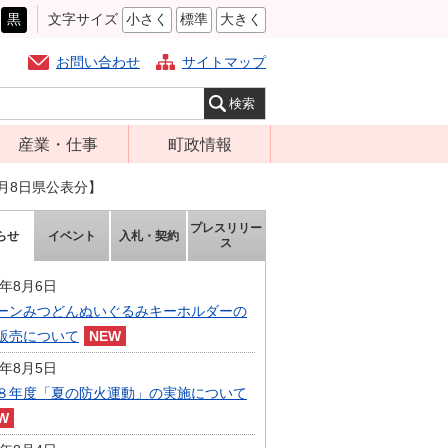
黒
文字サイズ
小さく
標準
大きく
お問い合わせ
サイトマップ
産業・仕事
町政情報
経営支援・金融
町の概要
2月8日県公表分】
支援・企業立地
組織案内
プレスリリー
らせ
イベント
入札・契約
就労支援
ス
庁舎案内
商工業振興
町長の部屋
6年8月6日
農林業振興
ーンみつどんぬいぐるみキーホルダーの
ふるさと納税
販売について
届出・証明・法
施策・計画
令・規制
6年8月5日
都市整備
８年度「夏の防火運動」の実施について
企業の税金
選挙
入札・契約
財政・行政改革