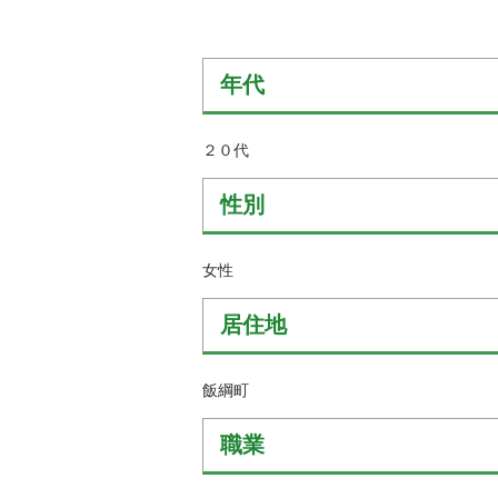
金
住まい・土地
人権・平和啓発
環境・ゴミ
学校給食
年代
上下水道
児童クラブ
交通・道路
２０代
飯綱町コミュニ
安全・防犯
ティスクール
性別
ペット・動物
相談窓口
女性
居住地
飯綱町
職業