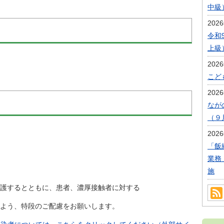
中級
202
令和
上級
202
こど
202
なが
（９
202
「飯
業務
施
するとともに、患者、濃厚接触者に対する
よう、特段のご配慮をお願いします。