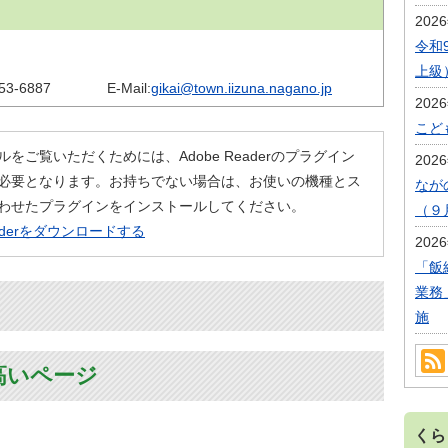
202
令和
上級
53-6887
E-Mail:
gikai@town.iizuna.nagano.jp
202
こど
ルをご覧いただくためには、Adobe Readerのプラグイン
202
必要となります。お持ちでない場合は、お使いの機種とス
なが
わせたプラグインをインストールしてください。
（９
eaderをダウンロードする
202
「飯
業務
施
高いページ
くら