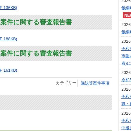
202
136KB)
飯綱
託案件に関する審査報告書
202
飯綱
188KB)
202
令和
託案件に関する審査報告書
市圏
者)
161KB)
202
令和
カテゴリー
議決等案件事項
202
令和
職：
202
令和
中級