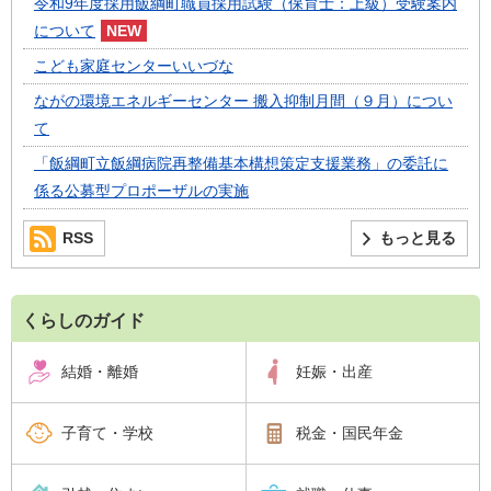
令和9年度採用飯綱町職員採用試験（保育士：上級）受験案内
について
こども家庭センターいいづな
ながの環境エネルギーセンター 搬入抑制月間（９月）につい
て
「飯綱町立飯綱病院再整備基本構想策定支援業務」の委託に
係る公募型プロポーザルの実施
RSS
もっと見る
くらしのガイド
結婚・離婚
妊娠・出産
子育て・学校
税金・国民年金