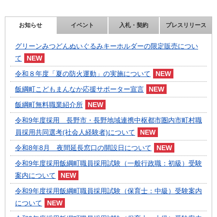
お知らせ
イベント
入札・契約
プレスリリース
グリーンみつどんぬいぐるみキーホルダーの限定販売につい
て
令和８年度「夏の防火運動」の実施について
飯綱町こどもまんなか応援サポーター宣言
飯綱町無料職業紹介所
令和9年度採用 長野市・長野地域連携中枢都市圏内市町村職
員採用共同選考(社会人経験者)について
令和8年8月 夜間延長窓口の開設日について
令和9年度採用飯綱町職員採用試験（一般行政職：初級）受験
案内について
令和9年度採用飯綱町職員採用試験（保育士：中級）受験案内
について