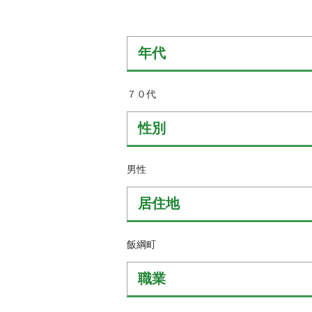
金
住まい・土地
人権・平和啓発
環境・ゴミ
学校給食
年代
上下水道
児童クラブ
交通・道路
７０代
飯綱町コミュニ
安全・防犯
ティスクール
性別
ペット・動物
相談窓口
男性
居住地
飯綱町
職業