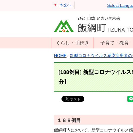
本文へ
Select Langu
くらし・手続き
子育て・教育
戸籍・住民票・
年齢別子育て情
HOME
›
新型コロナウイルス感染症患者の
印鑑証明
報
住民登録
子育て支援
[188例目] 新型コロナウイル
戸籍届出
母子の健康・予
分】
防接種
マイナンバー
保育園
届出
小学校・中学校
消防・防災
生涯学習
年金・保険
１８８例目
学校教育・奨学
税金
飯綱町内において、新型コロナウイルス感