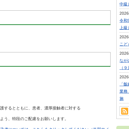
中級
202
令和
上級
202
こど
202
なが
（９
202
「飯
業務
施
するとともに、患者、濃厚接触者に対する
よう、特段のご配慮をお願いします。