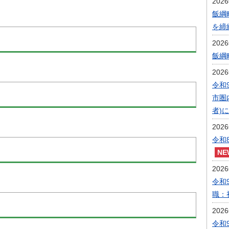
202
飯綱
を締
202
飯綱
202
令和
市圏
者)
202
令和
202
令和
職：
202
令和