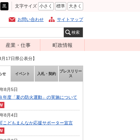
黒
文字サイズ
小さく
標準
大きく
お問い合わせ
サイトマップ
産業・仕事
町政情報
経営支援・金融
町の概要
3月17日県公表分】
支援・企業立地
組織案内
プレスリリー
らせ
イベント
入札・契約
就労支援
ス
庁舎案内
商工業振興
町長の部屋
6年8月5日
農林業振興
８年度「夏の防火運動」の実施について
ふるさと納税
届出・証明・法
施策・計画
令・規制
6年8月4日
都市整備
町こどもまんなか応援サポーター宣言
企業の税金
選挙
入札・契約
財政・行政改革