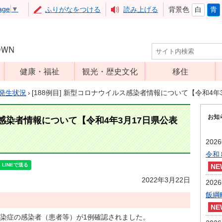
age
▼
ふりがなをつける
読み上げる
背景色
白
青
健康・福祉
観光・歴史文化
移住
児童福祉
観光
発生状況
›
[188例目] 新型コロナウイルス感染者情報について【令和4年
高齢者福祉
アップルミュー
お知
ジアム
ス感染者情報について【令和4年3月17日県公表
介護保険
いいづな歴史ふ
障害福祉
202
れあい館
令和
保健・医療
レジャー・スポ
健康増進
ーツ
2022年3月22日
202
予防接種
文化財
飯綱
食育
染症の感染者（患者等）が1例確認されました。