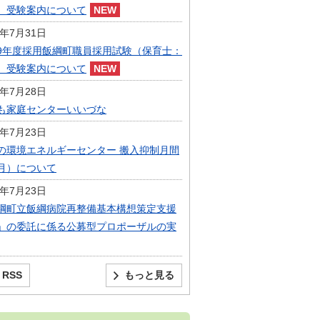
）受験案内について
6年7月31日
9年度採用飯綱町職員採用試験（保育士：
）受験案内について
6年7月28日
も家庭センターいいづな
6年7月23日
の環境エネルギーセンター 搬入抑制月間
月）について
6年7月23日
綱町立飯綱病院再整備基本構想策定支援
」の委託に係る公募型プロポーザルの実
RSS
もっと見る