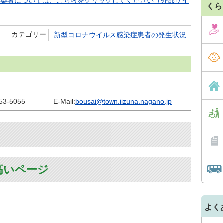
感染者については、こちらをクリックしてください（外部サイ
くら
カテゴリー
新型コロナウイルス感染症患者の発生状況
53-5055
E-Mail:
bousai@town.iizuna.nagano.jp
高いページ
よく