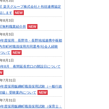
6年8月3日
指定管理者制度
町 楽天グループ株式会社と包括連携協定
人事・職員募集
人材募集
結します
統計・人口
6年8月3日
広報・広聴
町無料職業紹介所
まちづくり
6年8月3日
庁舎建設
9年度採用 長野市・長野地域連携中枢都
内市町村職員採用共同選考(社会人経験
について
6年8月1日
8年8月 夜間延長窓口の開設日について
6年7月31日
9年度採用飯綱町職員採用試験（一般行政
初級）受験案内について
6年7月31日
9年度採用飯綱町職員採用試験（保育士：