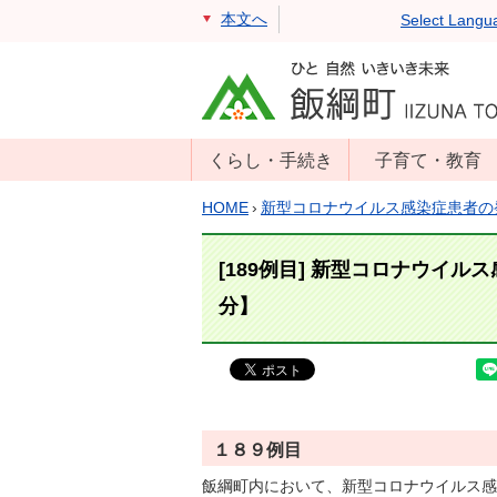
本文へ
Select Langu
くらし・手続き
子育て・教育
戸籍・住民票・
年齢別子育て情
HOME
›
新型コロナウイルス感染症患者の
印鑑証明
報
住民登録
子育て支援
[189例目] 新型コロナウイル
戸籍届出
母子の健康・予
分】
防接種
マイナンバー
保育園
届出
小学校・中学校
消防・防災
生涯学習
年金・保険
１８９例目
学校教育・奨学
税金
飯綱町内において、新型コロナウイルス感