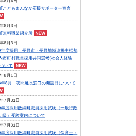
6年8月4日
指定管理者制度
町こどもまんなか応援サポーター宣言
人事・職員募集
人材募集
統計・人口
6年8月3日
広報・広聴
町無料職業紹介所
まちづくり
6年8月3日
庁舎建設
9年度採用 長野市・長野地域連携中枢都
内市町村職員採用共同選考(社会人経験
について
6年8月1日
8年8月 夜間延長窓口の開設日について
6年7月31日
9年度採用飯綱町職員採用試験（一般行政
初級）受験案内について
6年7月31日
9年度採用飯綱町職員採用試験（保育士：