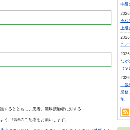
中級
202
令和
上級
202
こど
202
なが
（９
202
「飯
業務
施
するとともに、患者、濃厚接触者に対する
よう、特段のご配慮をお願いします。