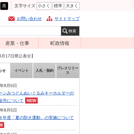
黒
文字サイズ
小さく
標準
大きく
お問い合わせ
サイトマップ
産業・仕事
町政情報
経営支援・金融
町の概要
3月17日県公表分】
支援・企業立地
組織案内
プレスリリー
らせ
イベント
入札・契約
就労支援
ス
庁舎案内
商工業振興
町長の部屋
6年8月6日
農林業振興
ーンみつどんぬいぐるみキーホルダーの
ふるさと納税
販売について
届出・証明・法
施策・計画
令・規制
6年8月5日
都市整備
８年度「夏の防火運動」の実施について
企業の税金
選挙
入札・契約
財政・行政改革