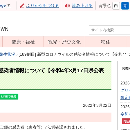
age
▼
ふりがなをつける
読み上げる
背景色
白
青
健康・福祉
観光・歴史文化
移住
児童福祉
観光
発生状況
›
[189例目] 新型コロナウイルス感染者情報について【令和4年
高齢者福祉
アップルミュー
お知
ジアム
ス感染者情報について【令和4年3月17日県公表
介護保険
いいづな歴史ふ
障害福祉
202
れあい館
グリ
保健・医療
レジャー・スポ
限定
健康増進
ーツ
2022年3月22日
202
予防接種
文化財
令和
食育
染症の感染者（患者等）が1例確認されました。