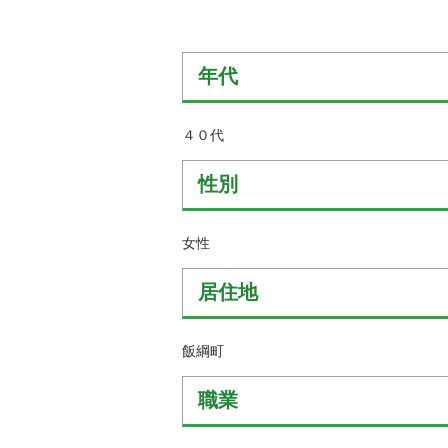
金
住まい・土地
人権・平和啓発
環境・ゴミ
学校給食
年代
上下水道
児童クラブ
交通・道路
４０代
飯綱町コミュニ
安全・防犯
ティスクール
性別
ペット・動物
相談窓口
女性
居住地
飯綱町
職業