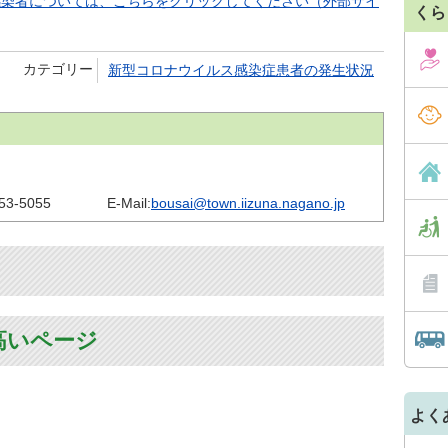
感染者については、こちらをクリックしてください（外部サイ
くら
カテゴリー
新型コロナウイルス感染症患者の発生状況
53-5055
E-Mail:
bousai@town.iizuna.nagano.jp
高いページ
よく