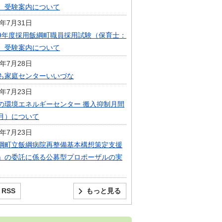
）受験案内について
6年7月31日
9年度採用飯綱町職員採用試験（保育士：
）受験案内について
6年7月28日
も家庭センターいいづな
6年7月23日
の環境エネルギーセンター 搬入抑制月間
月）について
6年7月23日
綱町立飯綱病院再整備基本構想策定支援
」の委託に係る公募型プロポーザルの実
RSS
もっと見る