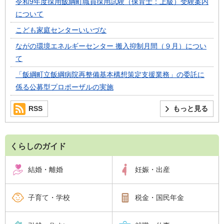
令和9年度採用飯綱町職員採用試験（保育士：上級）受験案内
について
こども家庭センターいいづな
ながの環境エネルギーセンター 搬入抑制月間（９月）につい
て
「飯綱町立飯綱病院再整備基本構想策定支援業務」の委託に
係る公募型プロポーザルの実施
RSS
もっと見る
くらしのガイド
結婚・離婚
妊娠・出産
子育て・学校
税金・国民年金