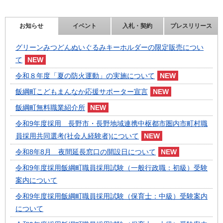
お知らせ
イベント
入札・契約
プレスリリース
グリーンみつどんぬいぐるみキーホルダーの限定販売につい
て
令和８年度「夏の防火運動」の実施について
飯綱町こどもまんなか応援サポーター宣言
飯綱町無料職業紹介所
令和9年度採用 長野市・長野地域連携中枢都市圏内市町村職
員採用共同選考(社会人経験者)について
令和8年8月 夜間延長窓口の開設日について
令和9年度採用飯綱町職員採用試験（一般行政職：初級）受験
案内について
令和9年度採用飯綱町職員採用試験（保育士：中級）受験案内
について