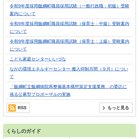
令和9年度採用飯綱町職員採用試験（一般行政職：初級）受験
案内について
令和9年度採用飯綱町職員採用試験（保育士：中級）受験案内
について
令和9年度採用飯綱町職員採用試験（保育士：上級）受験案内
について
こども家庭センターいいづな
ながの環境エネルギーセンター 搬入抑制月間（９月）につい
て
「飯綱町立飯綱病院再整備基本構想策定支援業務」の委託に
係る公募型プロポーザルの実施
RSS
もっと見る
くらしのガイド