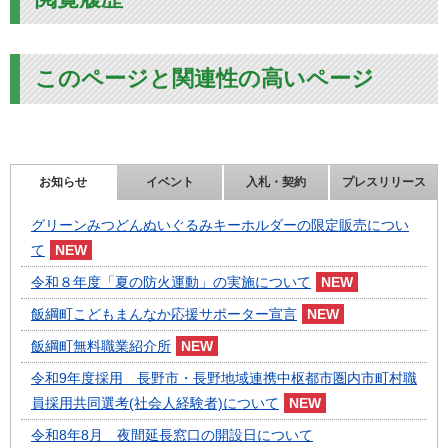
このページと関連性の高いページ
お知らせ
イベント
入札・契約
プレスリリース
グリーンみつどんぬいぐるみキーホルダーの限定販売につい
て
令和８年度「夏の防火運動」の実施について
飯綱町こどもまんなか応援サポーター宣言
飯綱町無料職業紹介所
令和9年度採用 長野市・長野地域連携中枢都市圏内市町村職
員採用共同選考(社会人経験者)について
令和8年8月 夜間延長窓口の開設日について