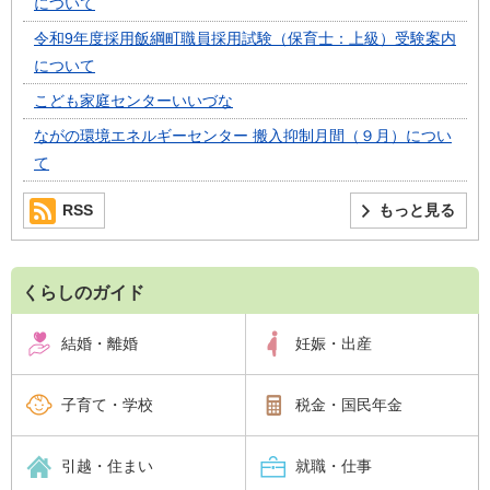
について
令和9年度採用飯綱町職員採用試験（保育士：上級）受験案内
について
こども家庭センターいいづな
ながの環境エネルギーセンター 搬入抑制月間（９月）につい
て
RSS
もっと見る
くらしのガイド
結婚・離婚
妊娠・出産
子育て・学校
税金・国民年金
引越・住まい
就職・仕事