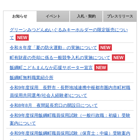
お知らせ
イベント
入札・契約
プレスリリース
グリーンみつどんぬいぐるみキーホルダーの限定販売につい
て
令和８年度「夏の防火運動」の実施について
町有財産の売却に係る一般競争入札の実施について
飯綱町こどもまんなか応援サポーター宣言
飯綱町無料職業紹介所
令和9年度採用 長野市・長野地域連携中枢都市圏内市町村職
員採用共同選考(社会人経験者)について
令和8年8月 夜間延長窓口の開設日について
令和9年度採用飯綱町職員採用試験（一般行政職：初級）受験
案内について
令和9年度採用飯綱町職員採用試験（保育士：中級）受験案内