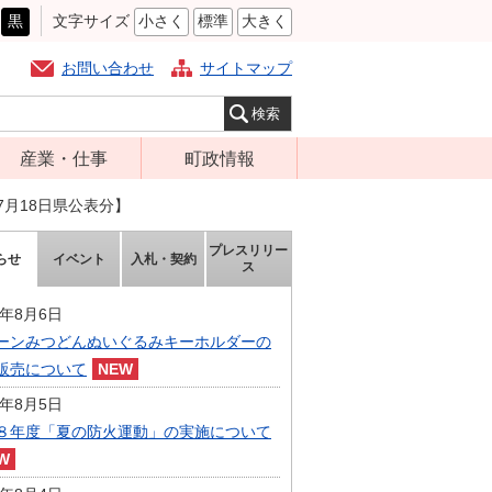
黒
文字サイズ
小さく
標準
大きく
お問い合わせ
サイトマップ
産業・仕事
町政情報
経営支援・金融
町の概要
7月18日県公表分】
支援・企業立地
組織案内
プレスリリー
らせ
イベント
入札・契約
就労支援
ス
庁舎案内
商工業振興
町長の部屋
6年8月6日
農林業振興
ーンみつどんぬいぐるみキーホルダーの
ふるさと納税
販売について
届出・証明・法
施策・計画
令・規制
6年8月5日
都市整備
８年度「夏の防火運動」の実施について
企業の税金
選挙
入札・契約
財政・行政改革