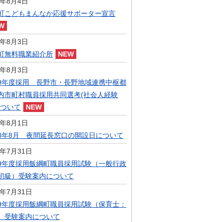
6年8月4日
指定管理者制度
町こどもまんなか応援サポーター宣言
人事・職員募集
人材募集
統計・人口
6年8月3日
広報・広聴
町無料職業紹介所
まちづくり
6年8月3日
庁舎建設
9年度採用 長野市・長野地域連携中枢都
内市町村職員採用共同選考(社会人経験
について
6年8月1日
8年8月 夜間延長窓口の開設日について
6年7月31日
9年度採用飯綱町職員採用試験（一般行政
初級）受験案内について
6年7月31日
9年度採用飯綱町職員採用試験（保育士：
）受験案内について