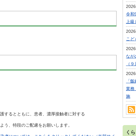
202
令和
上級
202
こど
202
なが
（９
202
「飯
業務
施
するとともに、患者、濃厚接触者に対する
よう、特段のご配慮をお願いします。
くら