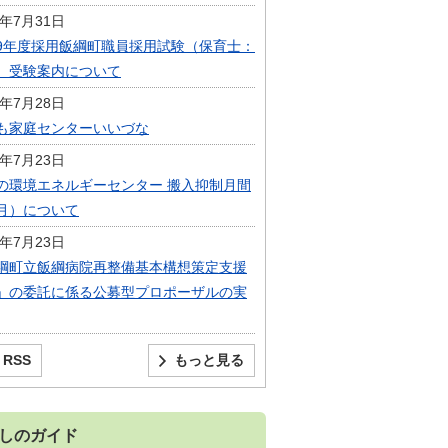
6年7月31日
9年度採用飯綱町職員採用試験（保育士：
）受験案内について
6年7月28日
も家庭センターいいづな
6年7月23日
の環境エネルギーセンター 搬入抑制月間
月）について
6年7月23日
綱町立飯綱病院再整備基本構想策定支援
」の委託に係る公募型プロポーザルの実
RSS
もっと見る
しのガイド