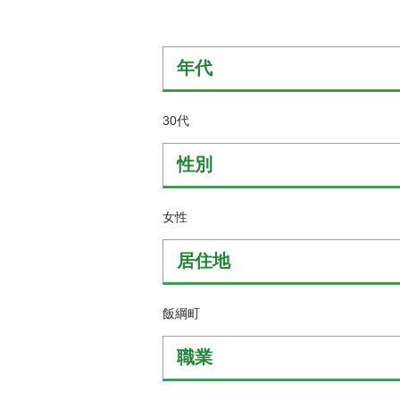
金
住まい・土地
人権・平和啓発
環境・ゴミ
学校給食
年代
上下水道
児童クラブ
交通・道路
30代
飯綱町コミュニ
安全・防犯
ティスクール
性別
ペット・動物
相談窓口
女性
居住地
飯綱町
職業