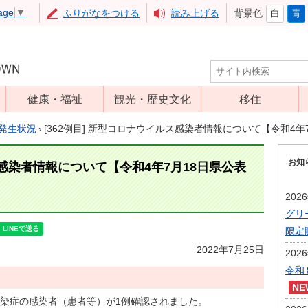
age
▼
ふりがなをつける
読み上げる
背景色
白
青
健康・福祉
観光・歴史文化
移住
児童福祉
観光
発生状況
›
[362例目] 新型コロナウイルス感染者情報について【令和4年
高齢者福祉
アップルミュー
お知
ジアム
ス感染者情報について【令和4年7月18日県公表
介護保険
いいづな歴史ふ
障害福祉
202
れあい館
グリ
保健・医療
レジャー・スポ
限定
健康増進
ーツ
2022年7月25日
202
予防接種
文化財
令和
食育
染症の感染者（患者等）が1例確認されました。