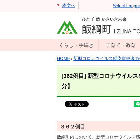
本文へ
Select Langu
くらし・手続き
子育て・教育
戸籍・住民票・
年齢別子育て情
HOME
›
新型コロナウイルス感染症患者の
印鑑証明
報
住民登録
子育て支援
[362例目] 新型コロナウイル
戸籍届出
母子の健康・予
分】
防接種
マイナンバー
保育園
届出
小学校・中学校
消防・防災
生涯学習
年金・保険
３６２例目
学校教育・奨学
税金
飯綱町内において、新型コロナウイルス感