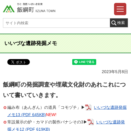
いいづな遺跡発掘メモ
2023年5月8日
飯綱町の発掘調査や埋蔵文化財のあれこれにつ
いて書いていきます。
編み布（あんぎん）の道具「コモヅチ」▶
いいづな遺跡発掘
メモ13 (PDF 645KB)
NEW!
常設展示の炉・カマドの製作バナシその3▶
いいづな遺跡発
掘メモ12 (PDF 619KB)