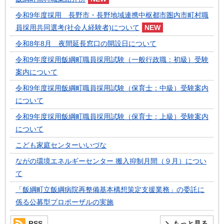
令和9年度採用 長野市・長野地域連携中枢都市圏内市町村職
員採用共同選考(社会人経験者)について
令和8年8月 夜間延長窓口の開設日について
令和9年度採用飯綱町職員採用試験（一般行政職：初級）受験
案内について
令和9年度採用飯綱町職員採用試験（保育士：中級）受験案内
について
令和9年度採用飯綱町職員採用試験（保育士：上級）受験案内
について
こども家庭センターいいづな
ながの環境エネルギーセンター 搬入抑制月間（９月）につい
て
「飯綱町立飯綱病院再整備基本構想策定支援業務」の委託に
係る公募型プロポーザルの実施
RSS
もっと見る