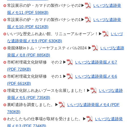
常設展示の炉・カマドの製作バナシその2▶
いいづな遺跡発
掘メモ11 (PDF 598KB)
常設展示の炉・カマドの製作バナシその1▶
いいづな遺跡発
掘メモ10 (PDF 621KB)
いいづな歴史ふれあい館、リニューアルオープン！▶
いいづ
な遺跡発掘メモ9 (PDF 630KB)
発掘体験inトム・ソーヤフェスティバル2024 ▶
いいづな遺跡
発掘メモ8 (PDF 885KB)
市町村埋蔵文化財研修 その２▶
いいづな遺跡発掘メモ7
(PDF 728KB)
市町村埋蔵文化財研修 その１▶
いいづな遺跡発掘メモ6
(PDF 661KB)
埋蔵文化財ふれあいブースを出展しました！▶
いいづな遺跡
発掘メモ5 (PDF 735KB)
裏町遺跡を調査しました。▶
いいづな遺跡発掘メモ4 (PDF
780KB)
わたしたちの仕事場が取材を受けました。▶
いいづな遺跡発
掘メモ3 (PDF 734KB)