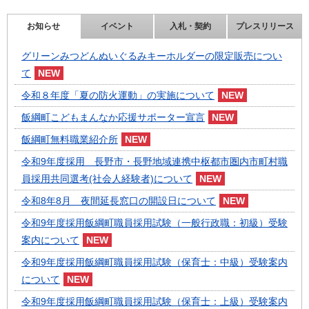
お知らせ
イベント
入札・契約
プレスリリース
グリーンみつどんぬいぐるみキーホルダーの限定販売につい
て
令和８年度「夏の防火運動」の実施について
飯綱町こどもまんなか応援サポーター宣言
飯綱町無料職業紹介所
令和9年度採用 長野市・長野地域連携中枢都市圏内市町村職
員採用共同選考(社会人経験者)について
令和8年8月 夜間延長窓口の開設日について
令和9年度採用飯綱町職員採用試験（一般行政職：初級）受験
案内について
令和9年度採用飯綱町職員採用試験（保育士：中級）受験案内
について
令和9年度採用飯綱町職員採用試験（保育士：上級）受験案内