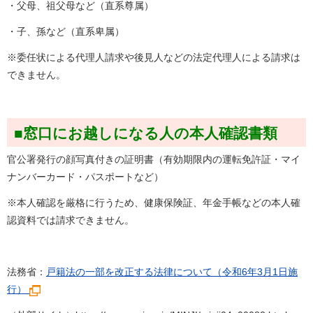
・父母、祖父母など（直系尊属）
・子、孫など（直系卑属）
※委任状による代理人請求や後見人などの法定代理人による請求は
できません。
■窓口にお越しになる人の本人確認書類
官公署発行の顔写真付きの証明書（有効期限内の運転免許証・マイ
ナンバーカード・パスポートなど）
※本人確認を厳格に行うため、健康保険証、年金手帳などの本人確
認資料では請求できません。
法務省：
戸籍法の一部を改正する法律について（令和6年3月1日施
行）