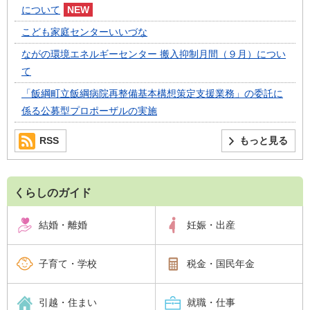
について
こども家庭センターいいづな
ながの環境エネルギーセンター 搬入抑制月間（９月）につい
て
「飯綱町立飯綱病院再整備基本構想策定支援業務」の委託に
係る公募型プロポーザルの実施
RSS
もっと見る
くらしのガイド
結婚・離婚
妊娠・出産
子育て・学校
税金・国民年金
引越・住まい
就職・仕事