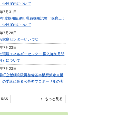
）受験案内について
6年7月31日
9年度採用飯綱町職員採用試験（保育士：
）受験案内について
6年7月28日
も家庭センターいいづな
6年7月23日
の環境エネルギーセンター 搬入抑制月間
月）について
6年7月23日
綱町立飯綱病院再整備基本構想策定支援
」の委託に係る公募型プロポーザルの実
RSS
もっと見る