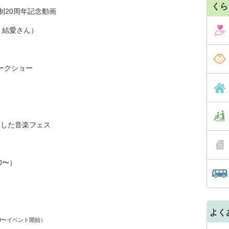
くら
町制20周年記念動画
・結愛さん）
クショー
ラボした音楽フェス
0〜）
よく
00〜イベント開始）