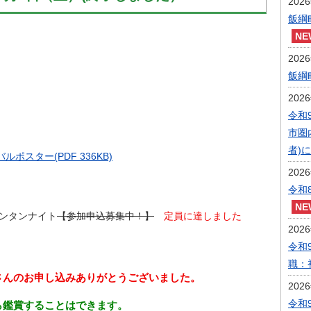
202
飯綱
202
飯綱
202
令和
市圏
者)
ポスター(PDF 336KB)
202
令和
ンタンナイト
【参加申込募集中！】
定員に達しました
202
令和
職：
さんのお申し込みありがとうございました。
202
令和
ら鑑賞することはできます。