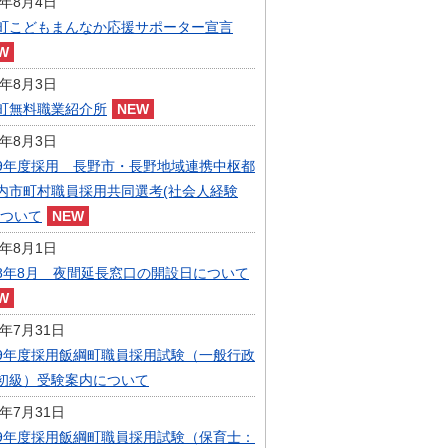
6年8月4日
指定管理者制度
町こどもまんなか応援サポーター宣言
人事・職員募集
人材募集
統計・人口
6年8月3日
広報・広聴
町無料職業紹介所
まちづくり
6年8月3日
庁舎建設
9年度採用 長野市・長野地域連携中枢都
内市町村職員採用共同選考(社会人経験
について
6年8月1日
8年8月 夜間延長窓口の開設日について
6年7月31日
9年度採用飯綱町職員採用試験（一般行政
初級）受験案内について
6年7月31日
9年度採用飯綱町職員採用試験（保育士：