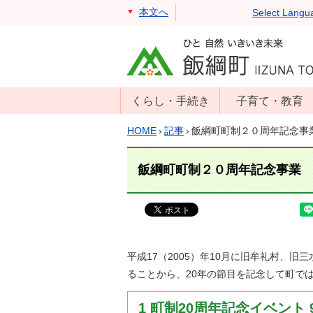
本文へ
Select Langu
くらし・手続き
子育て・教育
戸籍・住民票・
年齢別子育て情
HOME
›
記事
›
飯綱町町制２０周年記念事
印鑑証明
報
住民登録
子育て支援
飯綱町町制２０周年記念事業
戸籍届出
母子の健康・予
防接種
マイナンバー
保育園
届出
小学校・中学校
平成17（2005）年10月に旧牟礼村、
消防・防災
ることから、20年の節目を記念して町
生涯学習
年金・保険
学校教育・奨学
税金
1 町制20周年記念イベント