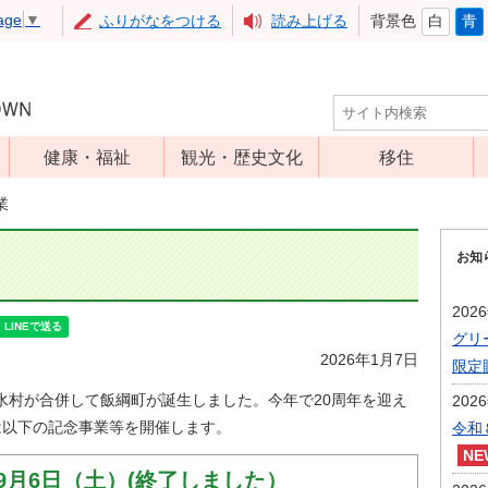
age
▼
ふりがなをつける
読み上げる
背景色
白
青
健康・福祉
観光・歴史文化
移住
児童福祉
観光
業
高齢者福祉
アップルミュー
お知
ジアム
介護保険
いいづな歴史ふ
障害福祉
202
れあい館
グリ
保健・医療
レジャー・スポ
2026年1月7日
限定
健康増進
ーツ
旧三水村が合併して飯綱町が誕生しました。今年で20周年を迎え
202
予防接種
文化財
では以下の記念事業等を開催します。
令和
食育
 9月6日（土）(終了しました）