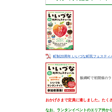
金
住まい・土地
人権・平和啓発
環境・ゴミ
学校給食
上下水道
児童クラブ
交通・道路
飯綱町コミュニ
安全・防犯
ティスクール
ペット・動物
相談窓口
町制20周年 いいづな町民フェスティバル
飯綱町で初開催のラ
おかげさまで定員に達しました。たく
なお、ランタンイベントのエリア外か