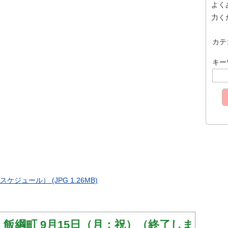
よく
力く
カテ
キー
ュール） (JPG 1.26MB)
in 飯綱町 9月15日（月：祝）（終了しま