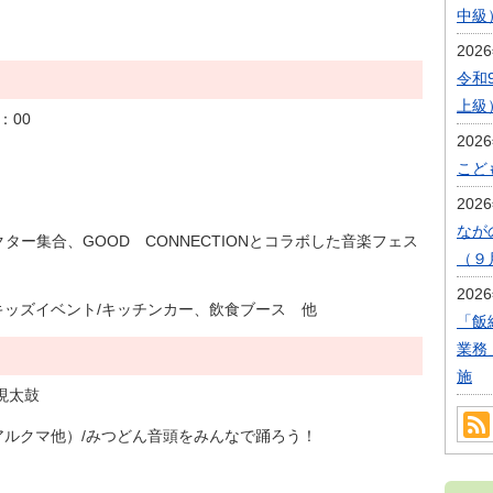
中級
202
令和
上級
：00
202
こど
202
なが
ー集合、GOOD CONNECTIONとコラボした音楽フェス
（９
202
 Fes!/キッズイベント/キッチンカー、飲食ブース 他
「飯
業務
施
現太鼓
アルクマ他）/みつどん音頭をみんなで踊ろう！