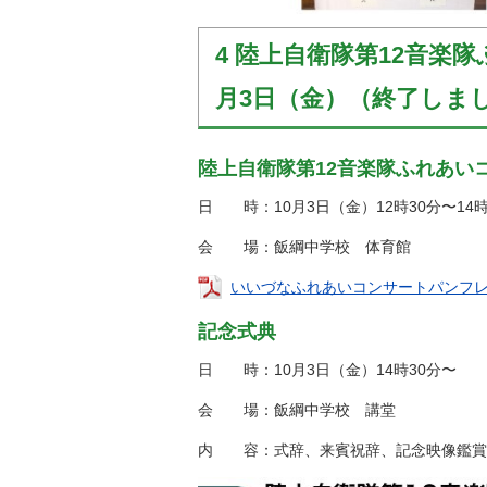
4 陸上自衛隊第12音楽
月3日（金）（終了しま
陸上自衛隊第12音楽隊ふれあい
日 時：
10月3日（金）12時30分〜14
会 場：飯綱中学校 体育館
いいづなふれあいコンサートパンフレット 
記念式典
日 時：
10月3日（金）14時30分〜
会 場：飯綱中学校 講堂
内 容：式辞、来賓祝辞、記念映像鑑賞