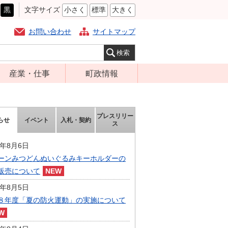
黒
文字サイズ
小さく
標準
大きく
お問い合わせ
サイトマップ
産業・仕事
町政情報
経営支援・金融
町の概要
支援・企業立地
組織案内
プレスリリー
らせ
イベント
入札・契約
就労支援
ス
庁舎案内
商工業振興
町長の部屋
6年8月6日
農林業振興
ーンみつどんぬいぐるみキーホルダーの
ふるさと納税
販売について
届出・証明・法
施策・計画
令・規制
6年8月5日
都市整備
８年度「夏の防火運動」の実施について
企業の税金
選挙
入札・契約
財政・行政改革