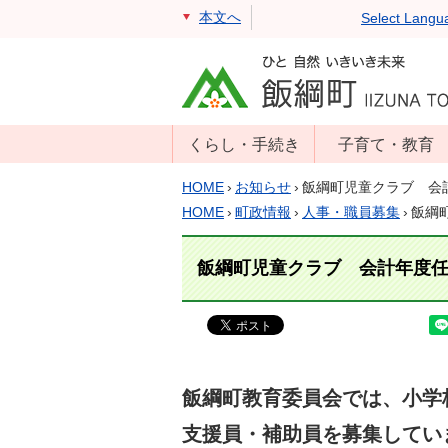
本文へ
Select Langu
くらし・手続き
子育て・教育
戸籍・住民票・
年齢別子育て情
HOME
›
お知らせ
›
飯綱町児童クラブ 会
印鑑証明
報
HOME
›
町政情報
›
人事・職員募集
›
飯綱
住民登録
子育て支援
飯綱町児童クラブ 会計年度
戸籍届出
母子の健康・予
防接種
マイナンバー
保育園
届出
小学校・中学校
消防・防災
飯綱町教育委員会では、小学
生涯学習
年金・保険
学校教育・奨学
支援員・補助員を募集してい
税金