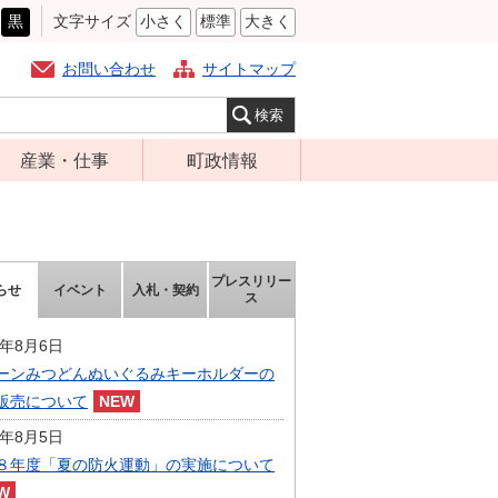
黒
文字サイズ
小さく
標準
大きく
お問い合わせ
サイトマップ
産業・仕事
町政情報
経営支援・金融
町の概要
支援・企業立地
組織案内
就労支援
庁舎案内
プレスリリー
らせ
イベント
入札・契約
ス
商工業振興
町長の部屋
農林業振興
6年8月6日
ふるさと納税
ーンみつどんぬいぐるみキーホルダーの
届出・証明・法
施策・計画
販売について
令・規制
都市整備
6年8月5日
企業の税金
選挙
８年度「夏の防火運動」の実施について
入札・契約
財政・行政改革