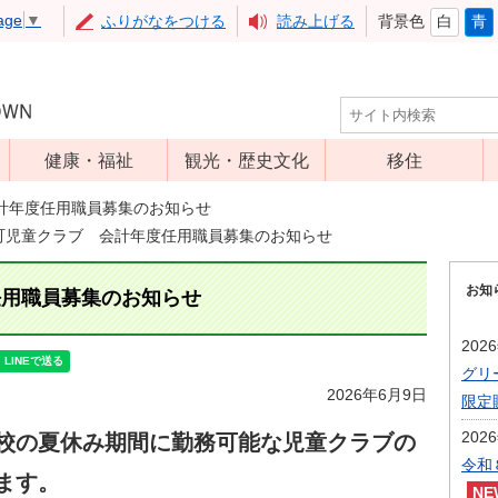
age
▼
ふりがなをつける
読み上げる
背景色
白
青
健康・福祉
観光・歴史文化
移住
児童福祉
観光
計年度任用職員募集のお知らせ
町児童クラブ 会計年度任用職員募集のお知らせ
高齢者福祉
アップルミュー
ジアム
介護保険
お知
任用職員募集のお知らせ
いいづな歴史ふ
障害福祉
れあい館
202
保健・医療
レジャー・スポ
グリ
健康増進
ーツ
2026年6月9日
限定
予防接種
文化財
202
校の夏休み期間に勤務可能な児童クラブの
食育
令和
ます。