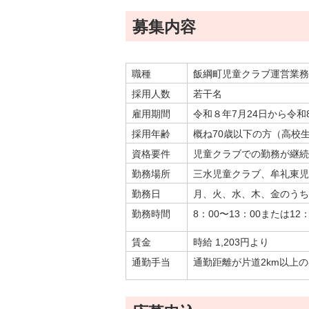
金
住まい・土地
募集内容
人権・平和啓発
環境・ゴミ
学校給食
上下水道
児童クラブ
職種
飯綱町児童クラブ運営業務
交通・道路
採用人数
若干名
飯綱町コミュニ
安全・防犯
ティスクール
雇用期間
令和８年7月24日から令和
ペット・動物
採用年齢
概ね70歳以下の方（高校
相談窓口
資格要件
児童クラブでの勤務が継続
勤務場所
三水児童クラブ、牟礼東児
勤務日
月、火、水、木、金のうち
勤務時間
8：00〜13：00または12
賃金
時給 1,203円より
通勤手当
通勤距離が片道2km以上