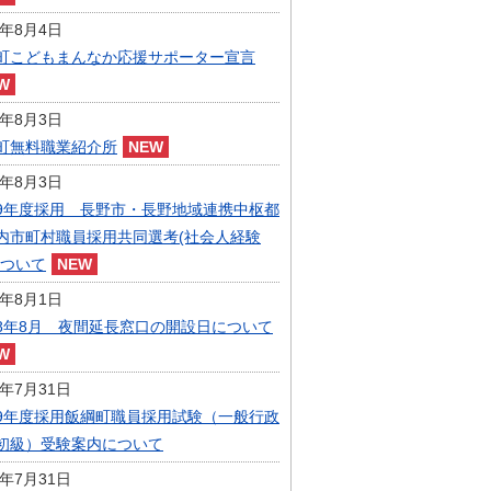
指定管理者制度
6年8月4日
人事・職員募集
人材募集
町こどもまんなか応援サポーター宣言
統計・人口
広報・広聴
6年8月3日
まちづくり
町無料職業紹介所
庁舎建設
6年8月3日
9年度採用 長野市・長野地域連携中枢都
内市町村職員採用共同選考(社会人経験
について
6年8月1日
8年8月 夜間延長窓口の開設日について
6年7月31日
9年度採用飯綱町職員採用試験（一般行政
初級）受験案内について
6年7月31日