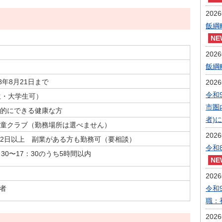
202
飯綱
202
飯綱
8年8月21日まで
202
令和
生・大学生可）
市圏
的にできる健康な方
者)
童クラブ（勤務場所は選べません）
202
2日以上 副業がある方も勤務可（要相談）
令和
：30〜17：30のうち5時間以内
202
の者
令和
職：
202