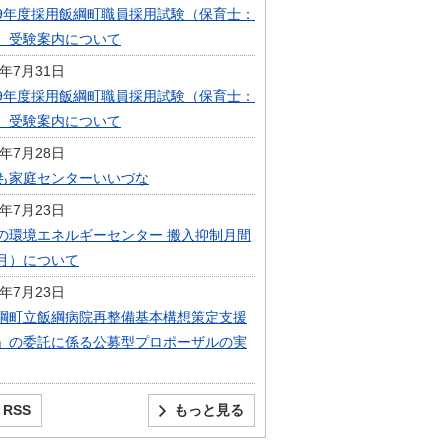
9年度採用飯綱町職員採用試験（保育士：
）受験案内について
6年7月31日
9年度採用飯綱町職員採用試験（保育士：
）受験案内について
6年7月28日
も家庭センターいいづな
6年7月23日
の環境エネルギーセンター 搬入抑制月間
月）について
6年7月23日
綱町立飯綱病院再整備基本構想策定支援
」の委託に係る公募型プロポーザルの実
RSS
もっと見る