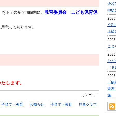
令和
中級
教育委員会 こども保育係
）を下記の受付期間内に、
202
令和
も用意してあります。
上級
202
こど
202
なが
（９
202
「飯
いたします。
業務
カテゴリー
施
子育て・教育
お知らせ
子育て・教育
児童クラブ