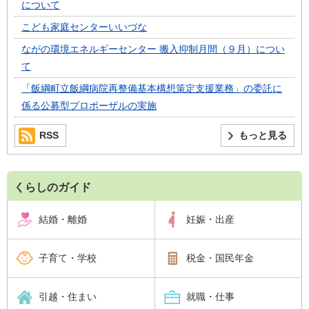
について
こども家庭センターいいづな
ながの環境エネルギーセンター 搬入抑制月間（９月）につい
て
「飯綱町立飯綱病院再整備基本構想策定支援業務」の委託に
係る公募型プロポーザルの実施
RSS
もっと見る
くらしのガイド
結婚・離婚
妊娠・出産
子育て・学校
税金・国民年金
引越・住まい
就職・仕事