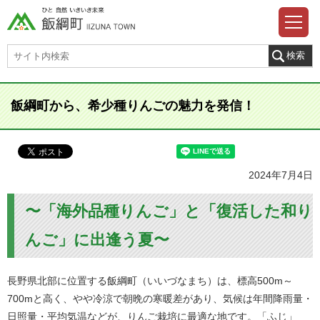
飯綱町から、希少種りんごの魅力を発信！
2024年7月4日
〜「海外品種りんご」と「復活した和り
んご」に出逢う夏〜
長野県北部に位置する飯綱町（いいづなまち）は、標高500m～
700mと高く、やや冷涼で朝晩の寒暖差があり、気候は年間降雨量・
日照量・平均気温などが、りんご栽培に最適な地です。「ふじ」