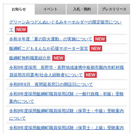
お知らせ
イベント
入札・契約
プレスリリース
グリーンみつどんぬいぐるみキーホルダーの限定販売につい
て
令和８年度「夏の防火運動」の実施について
飯綱町こどもまんなか応援サポーター宣言
飯綱町無料職業紹介所
令和9年度採用 長野市・長野地域連携中枢都市圏内市町村職
員採用共同選考(社会人経験者)について
令和8年8月 夜間延長窓口の開設日について
令和9年度採用飯綱町職員採用試験（一般行政職：初級）受験
案内について
令和9年度採用飯綱町職員採用試験（保育士：中級）受験案内
について
令和9年度採用飯綱町職員採用試験（保育士：上級）受験案内