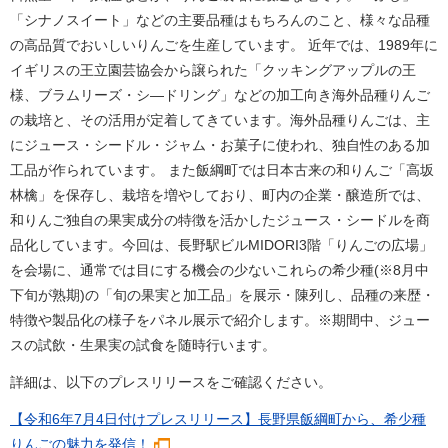
「シナノスイート」などの主要品種はもちろんのこと、様々な品種
の高品質でおいしいりんごを生産しています。 近年では、1989年に
イギリスの王立園芸協会から譲られた「クッキングアップルの王
様、ブラムリーズ・シ―ドリング」などの加工向き海外品種りんご
の栽培と、その活用が定着してきています。海外品種りんごは、主
にジュース・シードル・ジャム・お菓子に使われ、独自性のある加
工品が作られています。 また飯綱町では日本古来の和りんご「高坂
林檎」を保存し、栽培を増やしており、町内の企業・醸造所では、
和りんご独自の果実成分の特徴を活かしたジュース・シードルを商
品化しています。今回は、長野駅ビルMIDORI3階「りんごの広場」
を会場に、通常では目にする機会の少ないこれらの希少種(※8月中
下旬が熟期)の「旬の果実と加工品」を展示・陳列し、品種の来歴・
特徴や製品化の様子をパネル展示で紹介します。※期間中、ジュー
スの試飲・生果実の試食を随時行います。
詳細は、以下のプレスリリースをご確認ください。
【令和6年7月4日付けプレスリリース】長野県飯綱町から、希少種
りんごの魅力を発信！