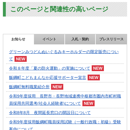
このページと関連性の高いページ
お知らせ
イベント
入札・契約
プレスリリース
グリーンみつどんぬいぐるみキーホルダーの限定販売につい
て
令和８年度「夏の防火運動」の実施について
飯綱町こどもまんなか応援サポーター宣言
飯綱町無料職業紹介所
令和9年度採用 長野市・長野地域連携中枢都市圏内市町村職
員採用共同選考(社会人経験者)について
令和8年8月 夜間延長窓口の開設日について
令和9年度採用飯綱町職員採用試験（一般行政職：初級）受験
案内について