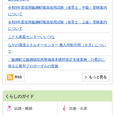
令和9年度採用飯綱町職員採用試験（保育士：中級）受験案内
について
令和9年度採用飯綱町職員採用試験（保育士：上級）受験案内
について
こども家庭センターいいづな
ながの環境エネルギーセンター 搬入抑制月間（９月）につい
て
「飯綱町立飯綱病院再整備基本構想策定支援業務」の委託に
係る公募型プロポーザルの実施
RSS
もっと見る
くらしのガイド
結婚・離婚
妊娠・出産