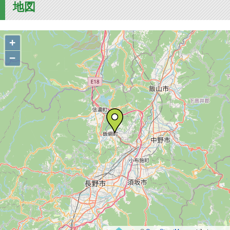
地図
+
−