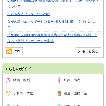
令和9年度採用飯綱町職員採用試験（保育士：上級）受験案内
について
こども家庭センターいいづな
ながの環境エネルギーセンター 搬入抑制月間（９月）につい
て
「飯綱町立飯綱病院再整備基本構想策定支援業務」の委託に
係る公募型プロポーザルの実施
RSS
もっと見る
くらしのガイド
結婚・離婚
妊娠・出産
子育て・学校
税金・国民年金