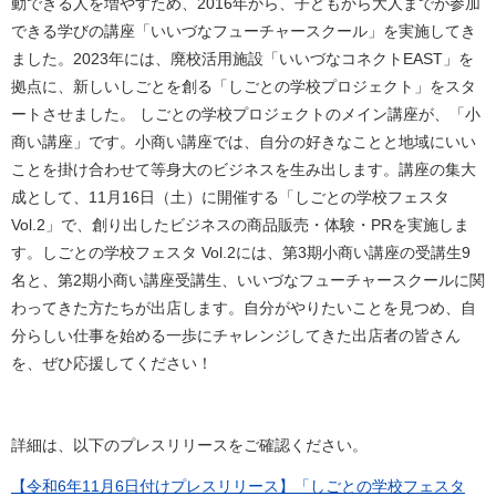
動できる人を増やすため、2016年から、子どもから大人までが参加
できる学びの講座「いいづなフューチャースクール」を実施してき
ました。2023年には、廃校活用施設「いいづなコネクトEAST」を
拠点に、新しいしごとを創る「しごとの学校プロジェクト」をスタ
ートさせました。 しごとの学校プロジェクトのメイン講座が、「小
商い講座」です。小商い講座では、自分の好きなことと地域にいい
ことを掛け合わせて等身大のビジネスを生み出します。講座の集大
成として、11月16日（土）に開催する「しごとの学校フェスタ
Vol.2」で、創り出したビジネスの商品販売・体験・PRを実施しま
す。しごとの学校フェスタ Vol.2には、第3期小商い講座の受講生9
名と、第2期小商い講座受講生、いいづなフューチャースクールに関
わってきた方たちが出店します。自分がやりたいことを見つめ、自
分らしい仕事を始める一歩にチャレンジしてきた出店者の皆さん
を、ぜひ応援してください！
詳細は、以下のプレスリリースをご確認ください。
【令和6年11月6日付けプレスリリース】「しごとの学校フェスタ