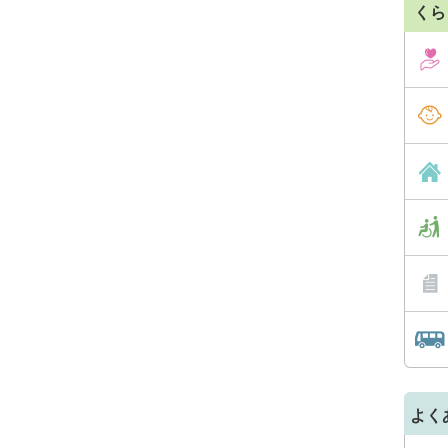
くら
よく