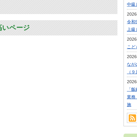
中級
202
令和
高いページ
上級
202
こど
202
なが
（９
202
「飯
業務
施