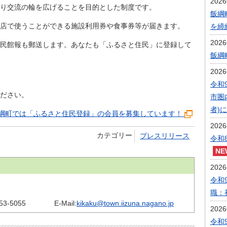
202
り交流の輪を広げることを目的とした制度です。
飯綱
店で使うことができる施設利用券や食事券等が届きます。
を締
202
民館報も郵送します。あなたも「ふるさと住民」に登録して
飯綱
202
令和
ださい。
市圏
者)
飯綱町では「ふるさと住民登録」の会員を募集しています！
202
カテゴリー
プレスリリース
令和
202
令和
職：
53-5055
E-Mail:
kikaku@town.iizuna.nagano.jp
202
令和