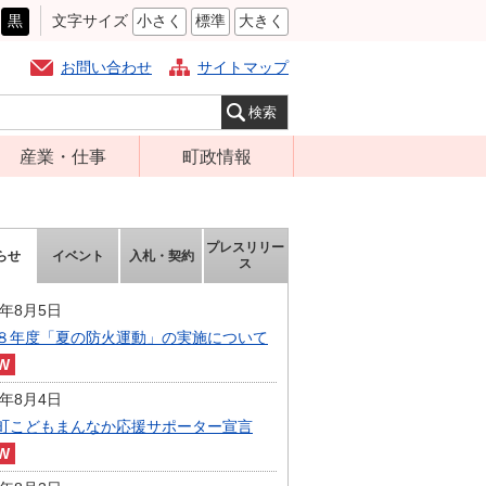
黒
文字サイズ
小さく
標準
大きく
お問い合わせ
サイトマップ
産業・仕事
町政情報
経営支援・金融
町の概要
支援・企業立地
組織案内
プレスリリー
らせ
イベント
入札・契約
就労支援
ス
庁舎案内
商工業振興
町長の部屋
6年8月5日
農林業振興
８年度「夏の防火運動」の実施について
ふるさと納税
届出・証明・法
施策・計画
令・規制
6年8月4日
都市整備
町こどもまんなか応援サポーター宣言
企業の税金
選挙
入札・契約
財政・行政改革