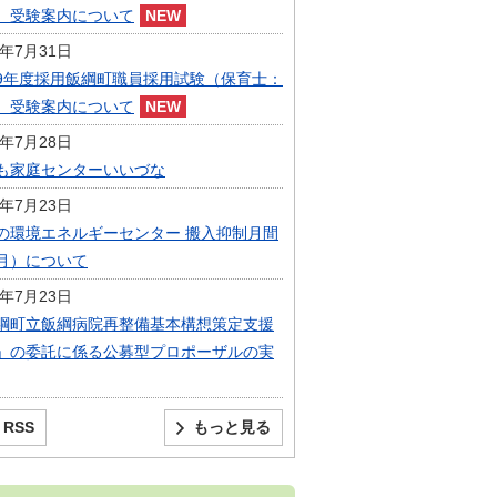
）受験案内について
6年7月31日
9年度採用飯綱町職員採用試験（保育士：
）受験案内について
6年7月28日
も家庭センターいいづな
6年7月23日
の環境エネルギーセンター 搬入抑制月間
月）について
6年7月23日
綱町立飯綱病院再整備基本構想策定支援
」の委託に係る公募型プロポーザルの実
RSS
もっと見る