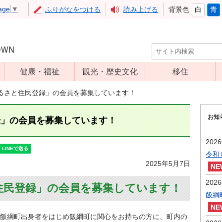
age
▼
ふりがなをつける
読み上げる
背景色
白
青
健康・福祉
観光・歴史文化
移住
児童福祉
観光
るさと住民登録」の会員を募集しています！
高齢者福祉
アップルミュー
お知
ジアム
録」の会員を募集しています！
介護保険
いいづな歴史ふ
障害福祉
202
れあい館
令和
保健・医療
レジャー・スポ
2025年5月7日
健康増進
ーツ
202
住民登録」の会員を募集しています！
予防接種
文化財
飯綱
食育
飯綱町出身者をはじめ飯綱町に関心をお持ちの方に、町内の