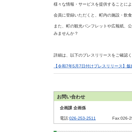
金
様々な情報・サービスを提供することによ
住まい・土地
人権・平和啓発
会員に登録いただくと、町内の施設・飲食
環境・ゴミ
学校給食
上下水道
また、町の観光パンフレットや広報紙、公
児童クラブ
みませんか？
交通・道路
飯綱町コミュニ
安全・防犯
ティスクール
ペット・動物
詳細は、以下のプレスリリースをご確認く
相談窓口
【令和7年5月7日付けプレスリリース】
お問い合わせ
企画課 企画係
電話:
026-253-2511
Fax:
026-2