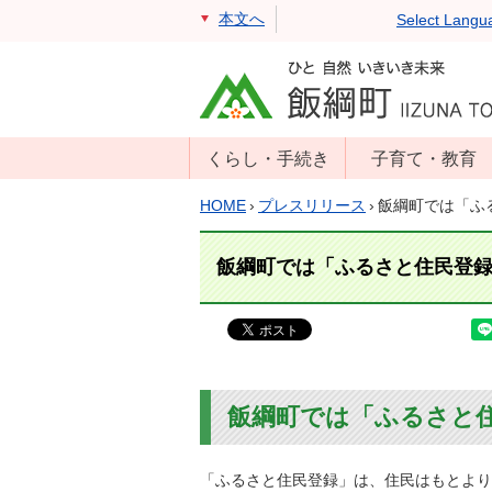
本文へ
Select Langu
くらし・手続き
子育て・教育
戸籍・住民票・
年齢別子育て情
HOME
›
プレスリリース
›
飯綱町では「ふ
印鑑証明
報
住民登録
子育て支援
飯綱町では「ふるさと住民登
戸籍届出
母子の健康・予
防接種
マイナンバー
保育園
届出
小学校・中学校
消防・防災
飯綱町では「ふるさと
生涯学習
年金・保険
学校教育・奨学
税金
「ふるさと住民登録」は、住民はもとより