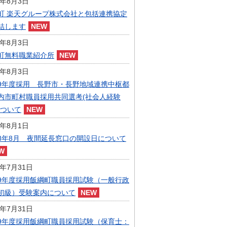
6年8月3日
指定管理者制度
町 楽天グループ株式会社と包括連携協定
人事・職員募集
人材募集
結します
統計・人口
6年8月3日
広報・広聴
町無料職業紹介所
まちづくり
6年8月3日
庁舎建設
9年度採用 長野市・長野地域連携中枢都
内市町村職員採用共同選考(社会人経験
について
6年8月1日
8年8月 夜間延長窓口の開設日について
6年7月31日
9年度採用飯綱町職員採用試験（一般行政
初級）受験案内について
6年7月31日
9年度採用飯綱町職員採用試験（保育士：