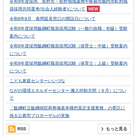
令和9年度採用 長野市・長野地域連携中枢都市圏内市町村職
員採用共同選考(社会人経験者)について
令和8年8月 夜間延長窓口の開設日について
令和9年度採用飯綱町職員採用試験（一般行政職：初級）受験
案内について
令和9年度採用飯綱町職員採用試験（保育士：中級）受験案内
について
令和9年度採用飯綱町職員採用試験（保育士：上級）受験案内
について
こども家庭センターいいづな
ながの環境エネルギーセンター 搬入抑制月間（９月）につい
て
「飯綱町立飯綱病院再整備基本構想策定支援業務」の委託に
係る公募型プロポーザルの実施
RSS
もっと見る