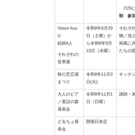
7/25
制 参加費
Vision four
令和8年8月29
それぞ
U
日（土曜）か
穗／池
絵師4人
ら令和8年9月
画風に
23日（水曜）
たちの
それぞれの
世界展
秋の芝広場
令和8年11月3
キッチ
まつり
日(火)
大人のピア
令和8年11月1
講師・
ノ童話の森
日（日曜）
発表会
どるちぇ発
開催日未定
表会