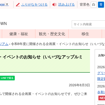
age
▼
ふりがなをつける
読み上げる
背景色
白
青
健康・福祉
観光・歴史文化
移住
児童福祉
観光
ジアム
›
令和8年度に開催される企画展・イベントのお知らせ（いいづ
高齢者福祉
アップルミュー
お知
ジアム
・イベントのお知らせ（いいづなアップルミ
介護保険
いいづな歴史ふ
障害福祉
202
れあい館
グリ
保健・医療
レジャー・スポ
限定
健康増進
ーツ
2026年8月3日
202
予防接種
文化財
令和
ムで開催される企画展・イベントのお知らせです。ぜひご来
食育