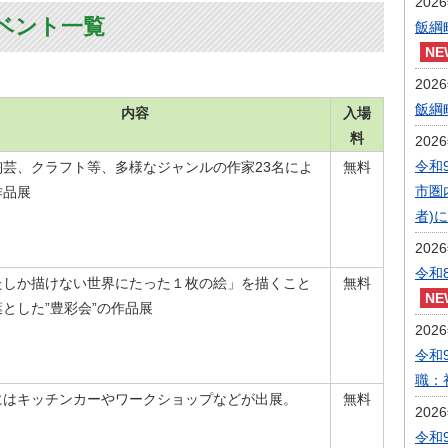
202
ベント一覧
飯綱
202
飯綱
内容
入場
料
202
令和
陶芸、クラフト等、多様なジャンルの作家23名によ
無料
市圏
作品展
者)
202
令和
たしか描けない世界にたった１枚の絵」を描くこと
無料
とした”豊彩会”の作品展
202
令和
職：
にはキッチンカーやワークショップなどが出展。
無料
202
令和