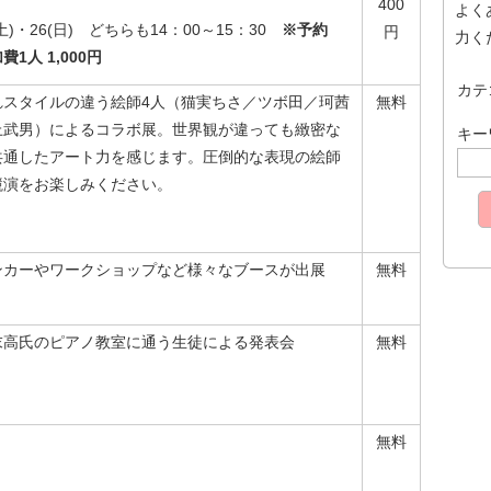
400
よく
(土)・26(日) どちらも14：00～15：30
※予約
円
力く
1人 1,000円
カテ
れスタイルの違う絵師4人（猫実ちさ／ツボ田／珂茜
無料
上武男）によるコラボ展。世界観が違っても緻密な
キー
共通したアート力を感じます。圧倒的な表現の絵師
競演をお楽しみください。
ンカーやワークショップなど様々なブースが出展
無料
末高氏のピアノ教室に通う生徒による発表会
無料
無料