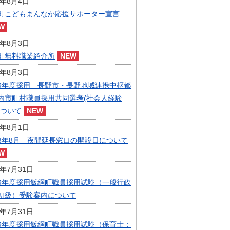
6年8月4日
指定管理者制度
町こどもまんなか応援サポーター宣言
人事・職員募集
人材募集
統計・人口
6年8月3日
広報・広聴
町無料職業紹介所
まちづくり
6年8月3日
庁舎建設
9年度採用 長野市・長野地域連携中枢都
内市町村職員採用共同選考(社会人経験
について
6年8月1日
8年8月 夜間延長窓口の開設日について
6年7月31日
9年度採用飯綱町職員採用試験（一般行政
初級）受験案内について
6年7月31日
9年度採用飯綱町職員採用試験（保育士：