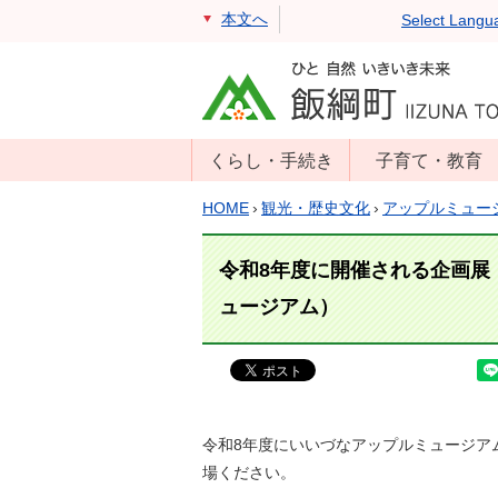
本文へ
Select Langu
くらし・手続き
子育て・教育
戸籍・住民票・
年齢別子育て情
HOME
›
観光・歴史文化
›
アップルミュー
印鑑証明
報
住民登録
子育て支援
令和8年度に開催される企画展
戸籍届出
母子の健康・予
ュージアム）
防接種
マイナンバー
保育園
届出
小学校・中学校
消防・防災
生涯学習
令和8年度にいいづなアップルミュージア
年金・保険
場ください。
学校教育・奨学
税金