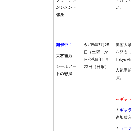
ラワーアレ
＊詳し
ンジメント
い。
講座
開催中！
令和8年7月25
美術大
日（土曜）か
を発表し
大村雪乃
ら令和8年8月
Tokyo
シールアー
23日（日曜）
人気番
トの彩展
演。
～ギャ
＊
ギャ
参加費
＊
ワー