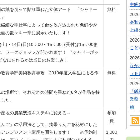
中級
柄の紙を切って貼り重ねた立体アート 「シャドー
無料
202
ス」
令和
は繊細な手仕事によって命を吹き込まれた色鮮やか
上級
絵画の数々を一堂に展示いたします！
202
(土)・14日(日)10：00～15：30（受付は15：00ま
こど
は、ワークショップが開かれます！ ”シャドーボッ
202
験”なにを作るかは当日のお楽しみ！
なが
教育学部美術教育専攻 2010年度入学生による作
無料
（９
202
「飯
れの場所で、それぞれの時間を重ねた6名が作品を持
業務
ました。
施
ご産地の農業残渣をステキに変える～
参加
費
りんご」の活用法として、摘果りんごを花材にした
ーアレンジメント講座を開催します！ ※予約制
1,000