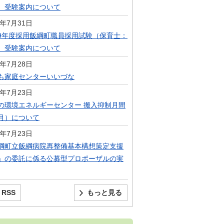
）受験案内について
6年7月31日
9年度採用飯綱町職員採用試験（保育士：
）受験案内について
6年7月28日
も家庭センターいいづな
6年7月23日
の環境エネルギーセンター 搬入抑制月間
月）について
6年7月23日
綱町立飯綱病院再整備基本構想策定支援
」の委託に係る公募型プロポーザルの実
RSS
もっと見る