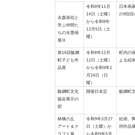
令和8年11月
日本画
14日（土曜）
の9回
永森画伯と
から令和8年
学ぶ仲間た
12月5日（土
ちの水墨画
曜）
展Ⅸ
第16回飯綱
令和8年12月
町内の
町子ども作
12日（土曜）
よる絵
品展
から令和9年1
月24日（日
曜）
飯綱町文化
開催日未定
飯綱町
協会展示の
部
林檎の丘
令和9年3月27
絵画、
アート＆ク
日（土曜）か
同作品
ラフト展
ら令和9年5月