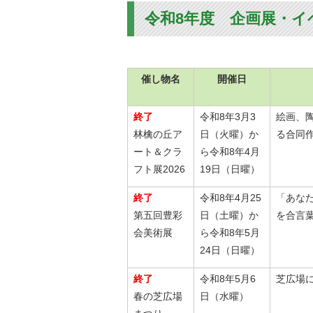
金
住まい・土地
令和8年度 企画展・イ
人権・平和啓発
環境・ゴミ
学校給食
上下水道
児童クラブ
催し物名
開催日
交通・道路
飯綱町コミュニ
安全・防犯
ティスクール
終了
令和8年3月3
絵画、
ペット・動物
林檎の丘ア
日（火曜）か
る合同
ート＆クラ
ら令和8年4月
相談窓口
フト展2026
19日（日曜）
終了
令和8年4月25
「あな
第五回豊彩
日（土曜）か
を合言葉
会美術展
ら令和8年5月
24日（日曜）
終了
令和8年5月6
芝広場
春の芝広場
日（水曜）