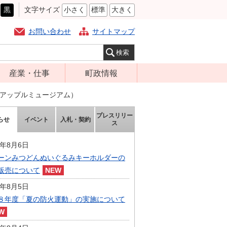
黒
文字サイズ
小さく
標準
大きく
お問い合わせ
サイトマップ
産業・仕事
町政情報
経営支援・金融
町の概要
なアップルミュージアム）
支援・企業立地
組織案内
プレスリリー
らせ
イベント
入札・契約
就労支援
ス
庁舎案内
商工業振興
町長の部屋
6年8月6日
農林業振興
ーンみつどんぬいぐるみキーホルダーの
ふるさと納税
販売について
届出・証明・法
施策・計画
令・規制
6年8月5日
都市整備
８年度「夏の防火運動」の実施について
企業の税金
選挙
入札・契約
財政・行政改革