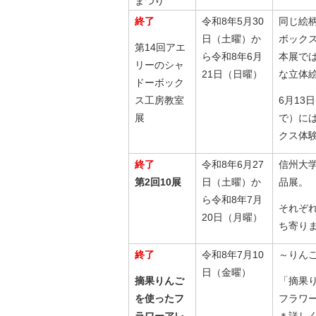
まつり
終了
令和8年5月30
同じ絵
日（土曜）か
ボック
第14回アエ
ら令和8年6月
本展で
リーのシャ
21日（日曜）
な立体
ドーボック
ス工房教室
6月13日
展
で）に
クス体
終了
令和8年6月27
信州大学
第2回10展
日（土曜）か
品展。
ら令和8年7月
それぞ
20日（月曜）
ち寄り
終了
令和8年7月10
～りん
日（金曜）
摘果りんご
「摘果
を使ったフ
フラワ