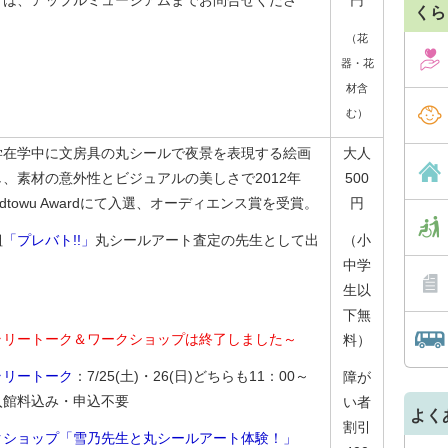
くは、アップルミュージアムまでお問合せくださ
円
くら
（花
器・花
材含
む）
学在学中に文房具の丸シールで夜景を表現する絵画
大人
、素材の意外性とビジュアルの美しさで2012年
500
Midtowu Awardにて入選、オーディエンス賞を受賞。
円
組
「プレバト!!」
丸シールアート査定の先生として出
（小
中学
生以
下無
ラリートーク＆ワークショップは終了しました～
料）
ラリートーク
：7/25(土)・26(日)どちらも11：00～
障が
入館料込み・申込不要
い者
よく
割引
クショップ「雪乃先生と丸シールアート体験！」