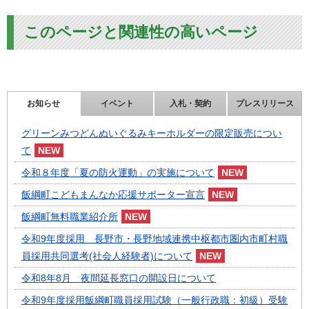
このページと関連性の高いページ
お知らせ
イベント
入札・契約
プレスリリース
グリーンみつどんぬいぐるみキーホルダーの限定販売につい
て
令和８年度「夏の防火運動」の実施について
飯綱町こどもまんなか応援サポーター宣言
飯綱町無料職業紹介所
令和9年度採用 長野市・長野地域連携中枢都市圏内市町村職
員採用共同選考(社会人経験者)について
令和8年8月 夜間延長窓口の開設日について
令和9年度採用飯綱町職員採用試験（一般行政職：初級）受験