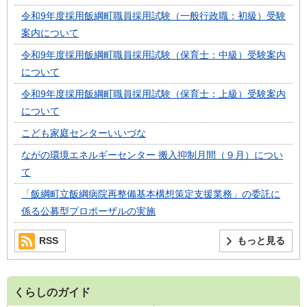
令和9年度採用飯綱町職員採用試験（一般行政職：初級）受験
案内について
令和9年度採用飯綱町職員採用試験（保育士：中級）受験案内
について
令和9年度採用飯綱町職員採用試験（保育士：上級）受験案内
について
こども家庭センターいいづな
ながの環境エネルギーセンター 搬入抑制月間（９月）につい
て
「飯綱町立飯綱病院再整備基本構想策定支援業務」の委託に
係る公募型プロポーザルの実施
RSS
もっと見る
くらしのガイド