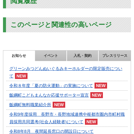
閲覧履歴
このページと関連性の高いページ
お知らせ
イベント
入札・契約
プレスリリース
グリーンみつどんぬいぐるみキーホルダーの限定販売につい
て
令和８年度「夏の防火運動」の実施について
飯綱町こどもまんなか応援サポーター宣言
飯綱町無料職業紹介所
令和9年度採用 長野市・長野地域連携中枢都市圏内市町村職
員採用共同選考(社会人経験者)について
令和8年8月 夜間延長窓口の開設日について