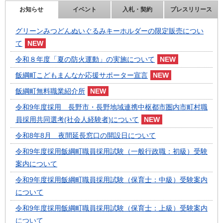
お知らせ
イベント
入札・契約
プレスリリース
グリーンみつどんぬいぐるみキーホルダーの限定販売につい
て
令和８年度「夏の防火運動」の実施について
飯綱町こどもまんなか応援サポーター宣言
飯綱町無料職業紹介所
令和9年度採用 長野市・長野地域連携中枢都市圏内市町村職
員採用共同選考(社会人経験者)について
令和8年8月 夜間延長窓口の開設日について
令和9年度採用飯綱町職員採用試験（一般行政職：初級）受験
案内について
令和9年度採用飯綱町職員採用試験（保育士：中級）受験案内
について
令和9年度採用飯綱町職員採用試験（保育士：上級）受験案内
について