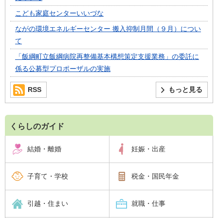
こども家庭センターいいづな
ながの環境エネルギーセンター 搬入抑制月間（９月）につい
て
「飯綱町立飯綱病院再整備基本構想策定支援業務」の委託に
係る公募型プロポーザルの実施
RSS
もっと見る
くらしのガイド
結婚・離婚
妊娠・出産
子育て・学校
税金・国民年金
引越・住まい
就職・仕事