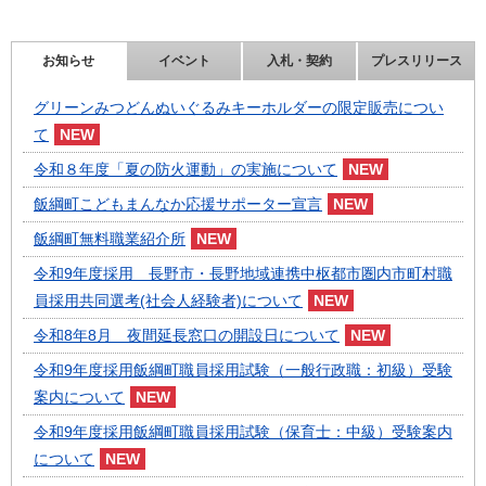
お知らせ
イベント
入札・契約
プレスリリース
グリーンみつどんぬいぐるみキーホルダーの限定販売につい
て
令和８年度「夏の防火運動」の実施について
飯綱町こどもまんなか応援サポーター宣言
飯綱町無料職業紹介所
令和9年度採用 長野市・長野地域連携中枢都市圏内市町村職
員採用共同選考(社会人経験者)について
令和8年8月 夜間延長窓口の開設日について
令和9年度採用飯綱町職員採用試験（一般行政職：初級）受験
案内について
令和9年度採用飯綱町職員採用試験（保育士：中級）受験案内
について