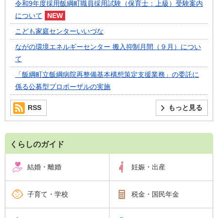
令和9年度採用飯綱町職員採用試験（保育士：上級）受験案内
について
こども家庭センターいいづな
ながの環境エネルギーセンター 搬入抑制月間（９月）につい
て
「飯綱町立飯綱病院再整備基本構想策定支援業務」の委託に
係る公募型プロポーザルの実施
RSS
もっと見る
くらしのガイド
結婚・離婚
妊娠・出産
子育て・学校
税金・国民年金