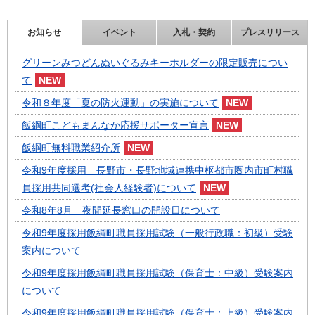
お知らせ
イベント
入札・契約
プレスリリース
グリーンみつどんぬいぐるみキーホルダーの限定販売につい
て
令和８年度「夏の防火運動」の実施について
飯綱町こどもまんなか応援サポーター宣言
飯綱町無料職業紹介所
令和9年度採用 長野市・長野地域連携中枢都市圏内市町村職
員採用共同選考(社会人経験者)について
令和8年8月 夜間延長窓口の開設日について
令和9年度採用飯綱町職員採用試験（一般行政職：初級）受験
案内について
令和9年度採用飯綱町職員採用試験（保育士：中級）受験案内
について
令和9年度採用飯綱町職員採用試験（保育士：上級）受験案内