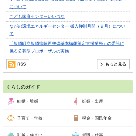
について
こども家庭センターいいづな
ながの環境エネルギーセンター 搬入抑制月間（９月）につい
て
「飯綱町立飯綱病院再整備基本構想策定支援業務」の委託に
係る公募型プロポーザルの実施
RSS
もっと見る
くらしのガイド
結婚・離婚
妊娠・出産
子育て・学校
税金・国民年金
引越・住まい
就職・仕事