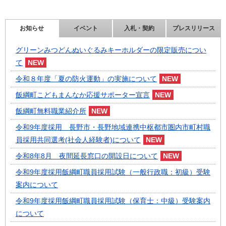
お知らせ
イベント
入札・契約
プレスリリース
グリーンみつどんぬいぐるみキーホルダーの限定販売につい
て
令和８年度「夏の防火運動」の実施について
飯綱町こどもまんなか応援サポーター宣言
飯綱町無料職業紹介所
令和9年度採用 長野市・長野地域連携中枢都市圏内市町村職
員採用共同選考(社会人経験者)について
令和8年8月 夜間延長窓口の開設日について
令和9年度採用飯綱町職員採用試験（一般行政職：初級）受験
案内について
令和9年度採用飯綱町職員採用試験（保育士：中級）受験案内
について