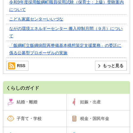
令和9年度採用飯綱町職員採用試験（保育士：上級）受験案内
について
こども家庭センターいいづな
ながの環境エネルギーセンター 搬入抑制月間（９月）につい
て
「飯綱町立飯綱病院再整備基本構想策定支援業務」の委託に
係る公募型プロポーザルの実施
RSS
もっと見る
くらしのガイド
結婚・離婚
妊娠・出産
子育て・学校
税金・国民年金