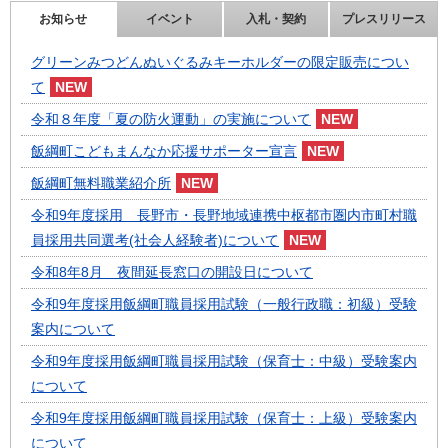
お知らせ
イベント
入札・契約
プレスリリース
グリーンみつどんぬいぐるみキーホルダーの限定販売につい
て
令和８年度「夏の防火運動」の実施について
飯綱町こどもまんなか応援サポーター宣言
飯綱町無料職業紹介所
令和9年度採用 長野市・長野地域連携中枢都市圏内市町村職
員採用共同選考(社会人経験者)について
令和8年8月 夜間延長窓口の開設日について
令和9年度採用飯綱町職員採用試験（一般行政職：初級）受験
案内について
令和9年度採用飯綱町職員採用試験（保育士：中級）受験案内
について
令和9年度採用飯綱町職員採用試験（保育士：上級）受験案内
について