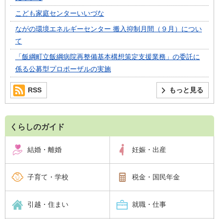
こども家庭センターいいづな
ながの環境エネルギーセンター 搬入抑制月間（９月）につい
て
「飯綱町立飯綱病院再整備基本構想策定支援業務」の委託に
係る公募型プロポーザルの実施
RSS
もっと見る
くらしのガイド
結婚・離婚
妊娠・出産
子育て・学校
税金・国民年金
引越・住まい
就職・仕事