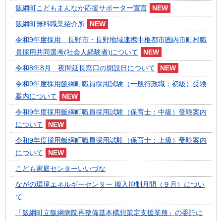
飯綱町こどもまんなか応援サポーター宣言
飯綱町無料職業紹介所
令和9年度採用 長野市・長野地域連携中枢都市圏内市町村職
員採用共同選考(社会人経験者)について
令和8年8月 夜間延長窓口の開設日について
令和9年度採用飯綱町職員採用試験（一般行政職：初級）受験
案内について
令和9年度採用飯綱町職員採用試験（保育士：中級）受験案内
について
令和9年度採用飯綱町職員採用試験（保育士：上級）受験案内
について
こども家庭センターいいづな
ながの環境エネルギーセンター 搬入抑制月間（９月）につい
て
「飯綱町立飯綱病院再整備基本構想策定支援業務」の委託に