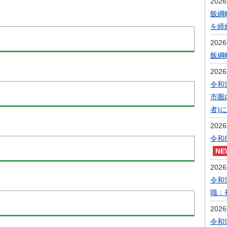
202
飯綱
を締
202
飯綱
202
令和
市圏
者)
202
令和
202
令和
職：
202
令和