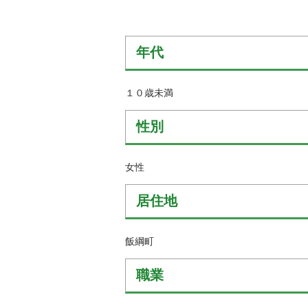
金
住まい・土地
人権・平和啓発
環境・ゴミ
学校給食
年代
上下水道
児童クラブ
交通・道路
１０歳未満
飯綱町コミュニ
安全・防犯
ティスクール
性別
ペット・動物
相談窓口
女性
居住地
飯綱町
職業