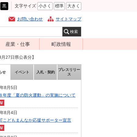
黒
文字サイズ
小さく
標準
大きく
お問い合わせ
サイトマップ
産業・仕事
町政情報
経営支援・金融
町の概要
3月27日県公表分】
支援・企業立地
組織案内
プレスリリー
らせ
イベント
入札・契約
就労支援
ス
庁舎案内
商工業振興
町長の部屋
6年8月5日
農林業振興
８年度「夏の防火運動」の実施について
ふるさと納税
届出・証明・法
施策・計画
令・規制
6年8月4日
都市整備
町こどもまんなか応援サポーター宣言
企業の税金
選挙
入札・契約
財政・行政改革