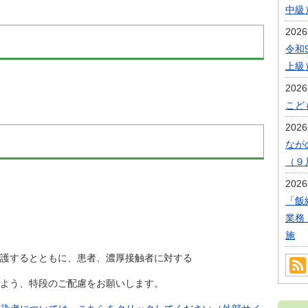
中級
202
令和
上級
202
こど
202
なが
（９
202
「飯
業務
施
するとともに、患者、濃厚接触者に対する
よう、特段のご配慮をお願いします。