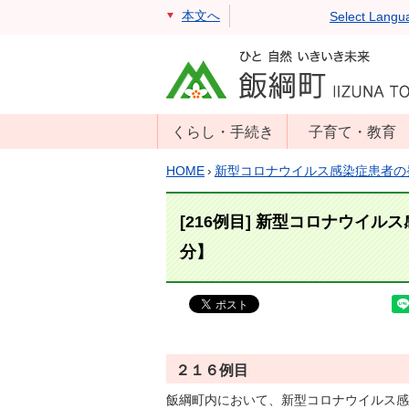
本文へ
Select Langu
くらし・手続き
子育て・教育
戸籍・住民票・
年齢別子育て情
HOME
›
新型コロナウイルス感染症患者の
印鑑証明
報
住民登録
子育て支援
[216例目] 新型コロナウイル
戸籍届出
母子の健康・予
分】
防接種
マイナンバー
保育園
届出
小学校・中学校
消防・防災
生涯学習
年金・保険
２１６例目
学校教育・奨学
税金
飯綱町内において、新型コロナウイルス感