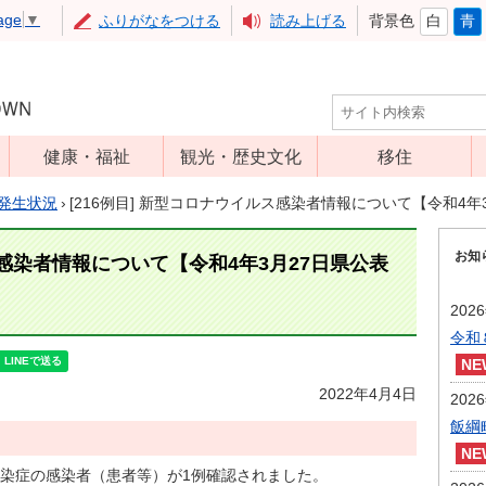
age
▼
ふりがなをつける
読み上げる
背景色
白
青
健康・福祉
観光・歴史文化
移住
児童福祉
観光
発生状況
›
[216例目] 新型コロナウイルス感染者情報について【令和4年
高齢者福祉
アップルミュー
お知
ジアム
ス感染者情報について【令和4年3月27日県公表
介護保険
いいづな歴史ふ
障害福祉
202
れあい館
令和
保健・医療
レジャー・スポ
健康増進
ーツ
2022年4月4日
202
予防接種
文化財
飯綱
食育
染症の感染者（患者等）が1例確認されました。