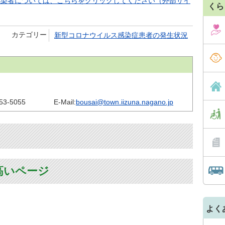
感染者については、こちらをクリックしてください（外部サイ
くら
カテゴリー
新型コロナウイルス感染症患者の発生状況
53-5055
E-Mail:
bousai@town.iizuna.nagano.jp
高いページ
よく