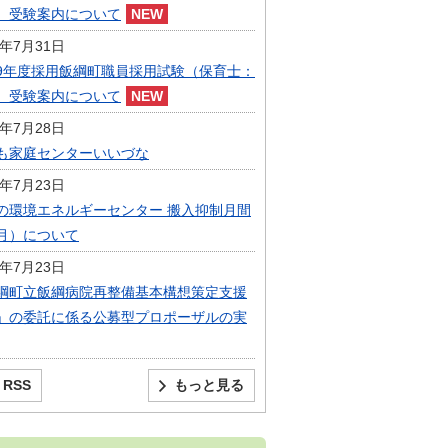
）受験案内について
6年7月31日
9年度採用飯綱町職員採用試験（保育士：
）受験案内について
6年7月28日
も家庭センターいいづな
6年7月23日
の環境エネルギーセンター 搬入抑制月間
月）について
6年7月23日
綱町立飯綱病院再整備基本構想策定支援
」の委託に係る公募型プロポーザルの実
RSS
もっと見る