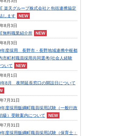
6年8月3日
指定管理者制度
町 楽天グループ株式会社と包括連携協定
人事・職員募集
人材募集
結します
統計・人口
6年8月3日
広報・広聴
町無料職業紹介所
まちづくり
6年8月3日
庁舎建設
9年度採用 長野市・長野地域連携中枢都
内市町村職員採用共同選考(社会人経験
について
6年8月1日
8年8月 夜間延長窓口の開設日について
6年7月31日
9年度採用飯綱町職員採用試験（一般行政
初級）受験案内について
6年7月31日
9年度採用飯綱町職員採用試験（保育士：