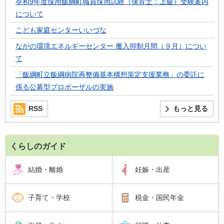
令和9年度採用飯綱町職員採用試験（保育士：上級）受験案内
について
こども家庭センターいいづな
ながの環境エネルギーセンター 搬入抑制月間（９月）につい
て
「飯綱町立飯綱病院再整備基本構想策定支援業務」の委託に
係る公募型プロポーザルの実施
RSS
もっと見る
くらしのガイド
結婚・離婚
妊娠・出産
子育て・学校
税金・国民年金