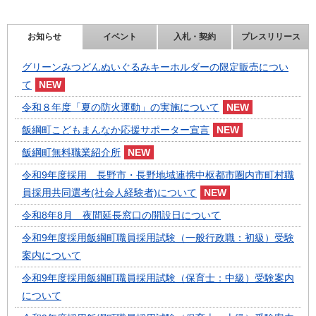
お知らせ
イベント
入札・契約
プレスリリース
グリーンみつどんぬいぐるみキーホルダーの限定販売につい
て
令和８年度「夏の防火運動」の実施について
飯綱町こどもまんなか応援サポーター宣言
飯綱町無料職業紹介所
令和9年度採用 長野市・長野地域連携中枢都市圏内市町村職
員採用共同選考(社会人経験者)について
令和8年8月 夜間延長窓口の開設日について
令和9年度採用飯綱町職員採用試験（一般行政職：初級）受験
案内について
令和9年度採用飯綱町職員採用試験（保育士：中級）受験案内
について