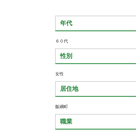
金
住まい・土地
人権・平和啓発
環境・ゴミ
学校給食
年代
上下水道
児童クラブ
交通・道路
６０代
飯綱町コミュニ
安全・防犯
ティスクール
性別
ペット・動物
相談窓口
女性
居住地
飯綱町
職業