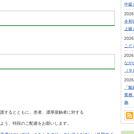
中級
202
令和
上級
202
こど
202
なが
（９
202
「飯
業務
施
するとともに、患者、濃厚接触者に対する
よう、特段のご配慮をお願いします。