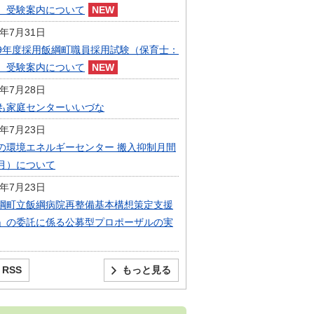
）受験案内について
6年7月31日
9年度採用飯綱町職員採用試験（保育士：
）受験案内について
6年7月28日
も家庭センターいいづな
6年7月23日
の環境エネルギーセンター 搬入抑制月間
月）について
6年7月23日
綱町立飯綱病院再整備基本構想策定支援
」の委託に係る公募型プロポーザルの実
RSS
もっと見る