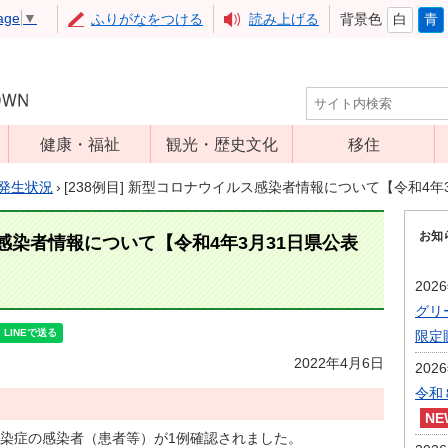
age
▼
ふりがなをつける
読み上げる
背景色
白
青
健康・福祉
観光・歴史文化
移住
児童福祉
観光
発生状況
›
[238例目] 新型コロナウイルス感染者情報について【令和4年
高齢者福祉
アップルミュー
お知
ジアム
ス感染者情報について【令和4年3月31日県公表
介護保険
いいづな歴史ふ
障害福祉
202
れあい館
グリ
保健・医療
レジャー・スポ
限定
健康増進
ーツ
2022年4月6日
202
予防接種
文化財
令和
食育
染症の感染者（患者等）が1例確認されました。