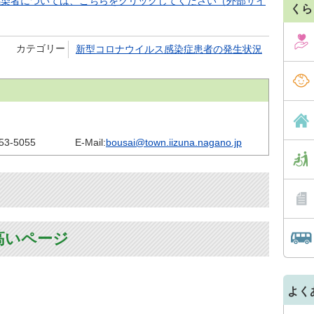
感染者については、こちらをクリックしてください（外部サイ
くら
カテゴリー
新型コロナウイルス感染症患者の発生状況
53-5055
E-Mail:
bousai@town.iizuna.nagano.jp
高いページ
よく