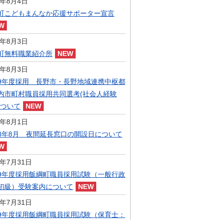
6年8月4日
指定管理者制度
町こどもまんなか応援サポーター宣言
人事・職員募集
人材募集
統計・人口
6年8月3日
広報・広聴
町無料職業紹介所
まちづくり
6年8月3日
庁舎建設
9年度採用 長野市・長野地域連携中枢都
内市町村職員採用共同選考(社会人経験
について
6年8月1日
8年8月 夜間延長窓口の開設日について
6年7月31日
9年度採用飯綱町職員採用試験（一般行政
初級）受験案内について
6年7月31日
9年度採用飯綱町職員採用試験（保育士：