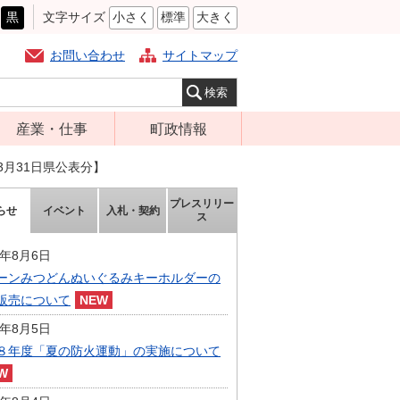
黒
文字サイズ
小さく
標準
大きく
お問い合わせ
サイトマップ
産業・仕事
町政情報
経営支援・金融
町の概要
3月31日県公表分】
支援・企業立地
組織案内
プレスリリー
らせ
イベント
入札・契約
就労支援
ス
庁舎案内
商工業振興
町長の部屋
6年8月6日
農林業振興
ーンみつどんぬいぐるみキーホルダーの
ふるさと納税
販売について
届出・証明・法
施策・計画
令・規制
6年8月5日
都市整備
８年度「夏の防火運動」の実施について
企業の税金
選挙
入札・契約
財政・行政改革