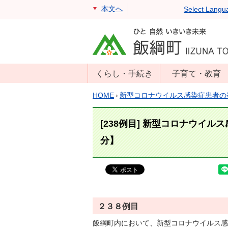
本文へ
Select Langu
くらし・手続き
子育て・教育
戸籍・住民票・
年齢別子育て情
HOME
›
新型コロナウイルス感染症患者の
印鑑証明
報
住民登録
子育て支援
[238例目] 新型コロナウイル
戸籍届出
母子の健康・予
分】
防接種
マイナンバー
保育園
届出
小学校・中学校
消防・防災
生涯学習
年金・保険
２３８例目
学校教育・奨学
税金
飯綱町内において、新型コロナウイルス感