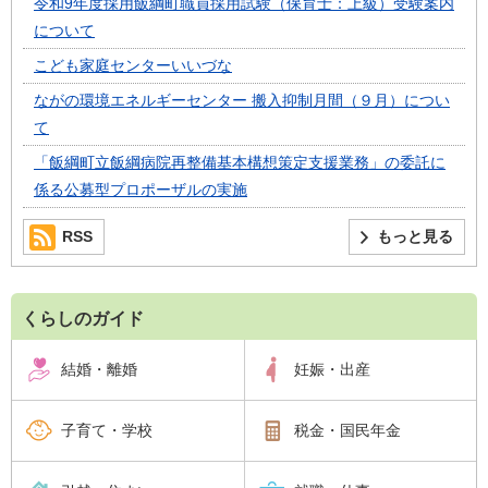
令和9年度採用飯綱町職員採用試験（保育士：上級）受験案内
について
こども家庭センターいいづな
ながの環境エネルギーセンター 搬入抑制月間（９月）につい
て
「飯綱町立飯綱病院再整備基本構想策定支援業務」の委託に
係る公募型プロポーザルの実施
RSS
もっと見る
くらしのガイド
結婚・離婚
妊娠・出産
子育て・学校
税金・国民年金