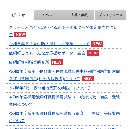
お知らせ
イベント
入札・契約
プレスリリース
グリーンみつどんぬいぐるみキーホルダーの限定販売につい
て
令和８年度「夏の防火運動」の実施について
飯綱町こどもまんなか応援サポーター宣言
飯綱町無料職業紹介所
令和9年度採用 長野市・長野地域連携中枢都市圏内市町村職
員採用共同選考(社会人経験者)について
令和8年8月 夜間延長窓口の開設日について
令和9年度採用飯綱町職員採用試験（一般行政職：初級）受験
案内について
令和9年度採用飯綱町職員採用試験（保育士：中級）受験案内
について