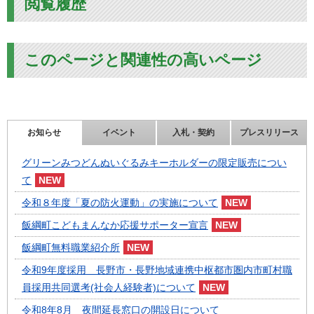
閲覧履歴
このページと関連性の高いページ
お知らせ
イベント
入札・契約
プレスリリース
グリーンみつどんぬいぐるみキーホルダーの限定販売につい
て
令和８年度「夏の防火運動」の実施について
飯綱町こどもまんなか応援サポーター宣言
飯綱町無料職業紹介所
令和9年度採用 長野市・長野地域連携中枢都市圏内市町村職
員採用共同選考(社会人経験者)について
令和8年8月 夜間延長窓口の開設日について