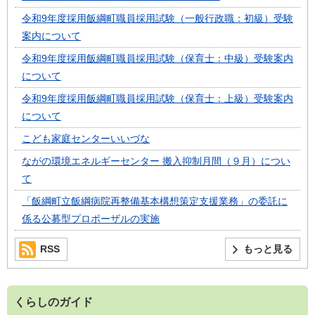
令和9年度採用飯綱町職員採用試験（一般行政職：初級）受験
案内について
令和9年度採用飯綱町職員採用試験（保育士：中級）受験案内
について
令和9年度採用飯綱町職員採用試験（保育士：上級）受験案内
について
こども家庭センターいいづな
ながの環境エネルギーセンター 搬入抑制月間（９月）につい
て
「飯綱町立飯綱病院再整備基本構想策定支援業務」の委託に
係る公募型プロポーザルの実施
RSS
もっと見る
くらしのガイド