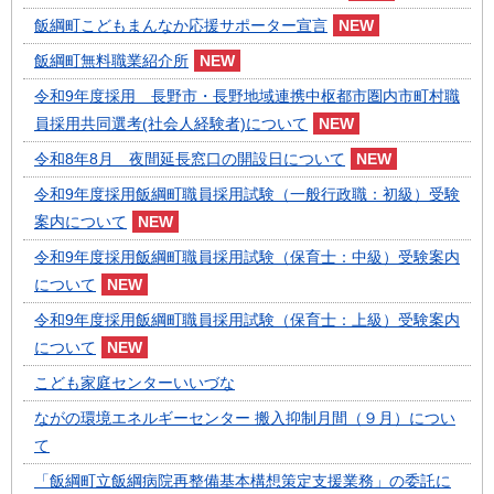
飯綱町こどもまんなか応援サポーター宣言
飯綱町無料職業紹介所
令和9年度採用 長野市・長野地域連携中枢都市圏内市町村職
員採用共同選考(社会人経験者)について
令和8年8月 夜間延長窓口の開設日について
令和9年度採用飯綱町職員採用試験（一般行政職：初級）受験
案内について
令和9年度採用飯綱町職員採用試験（保育士：中級）受験案内
について
令和9年度採用飯綱町職員採用試験（保育士：上級）受験案内
について
こども家庭センターいいづな
ながの環境エネルギーセンター 搬入抑制月間（９月）につい
て
「飯綱町立飯綱病院再整備基本構想策定支援業務」の委託に