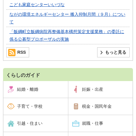
こども家庭センターいいづな
ながの環境エネルギーセンター 搬入抑制月間（９月）につい
て
「飯綱町立飯綱病院再整備基本構想策定支援業務」の委託に
係る公募型プロポーザルの実施
RSS
もっと見る
くらしのガイド
結婚・離婚
妊娠・出産
子育て・学校
税金・国民年金
引越・住まい
就職・仕事