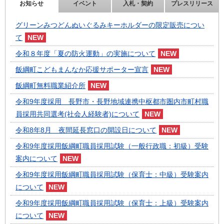
お知らせ
イベント
入札・契約
プレスリリース
グリーンみつどんぬいぐるみキーホルダーの限定販売につい
て
令和８年度「夏の防火運動」の実施について
飯綱町こどもまんなか応援サポーター宣言
飯綱町無料職業紹介所
令和9年度採用 長野市・長野地域連携中枢都市圏内市町村職
員採用共同選考(社会人経験者)について
令和8年8月 夜間延長窓口の開設日について
令和9年度採用飯綱町職員採用試験（一般行政職：初級）受験
案内について
令和9年度採用飯綱町職員採用試験（保育士：中級）受験案内
について
令和9年度採用飯綱町職員採用試験（保育士：上級）受験案内
について