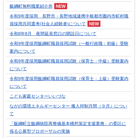
飯綱町無料職業紹介所
令和9年度採用 長野市・長野地域連携中枢都市圏内市町村職
員採用共同選考(社会人経験者)について
令和8年8月 夜間延長窓口の開設日について
令和9年度採用飯綱町職員採用試験（一般行政職：初級）受験
案内について
令和9年度採用飯綱町職員採用試験（保育士：中級）受験案内
について
令和9年度採用飯綱町職員採用試験（保育士：上級）受験案内
について
こども家庭センターいいづな
ながの環境エネルギーセンター 搬入抑制月間（９月）につい
て
「飯綱町立飯綱病院再整備基本構想策定支援業務」の委託に
係る公募型プロポーザルの実施