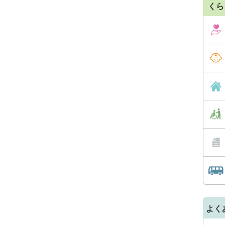
くら
よく