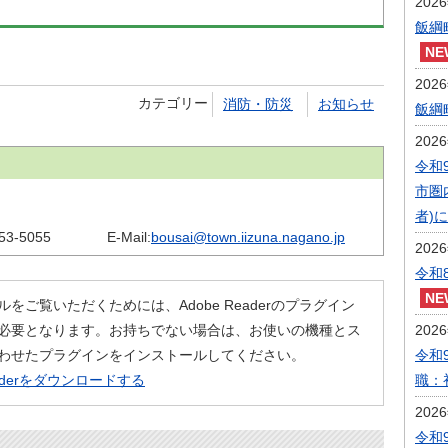
202
飯綱
202
カテゴリー
消防・防災
お知らせ
飯綱
202
令和
市圏
者)
53-5055
E-Mail:
bousai@town.iizuna.nagano.jp
202
令和
ルをご覧いただくためには、Adobe Readerのプラグイン
必要となります。お持ちでない場合は、お使いの機種とス
202
わせたプラグインをインストールしてください。
令和
eaderをダウンロードする
職：
202
令和