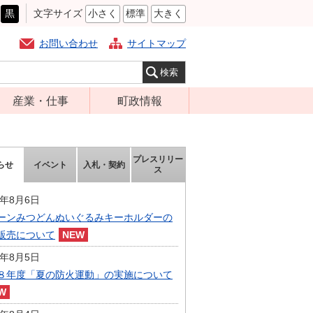
黒
文字サイズ
小さく
標準
大きく
お問い合わせ
サイトマップ
産業・仕事
町政情報
経営支援・金融
町の概要
支援・企業立地
組織案内
プレスリリー
らせ
イベント
入札・契約
就労支援
ス
庁舎案内
商工業振興
町長の部屋
6年8月6日
農林業振興
ーンみつどんぬいぐるみキーホルダーの
ふるさと納税
販売について
届出・証明・法
施策・計画
令・規制
6年8月5日
都市整備
８年度「夏の防火運動」の実施について
企業の税金
選挙
入札・契約
財政・行政改革