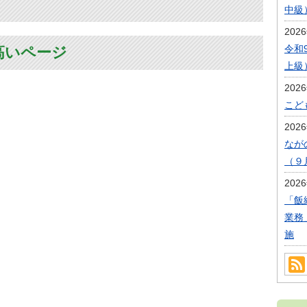
中級
202
令和
高いページ
上級
202
こど
202
なが
（９
202
「飯
業務
施