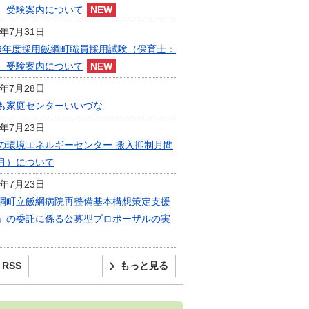
）受験案内について
6年7月31日
9年度採用飯綱町職員採用試験（保育士：
）受験案内について
6年7月28日
も家庭センターいいづな
6年7月23日
の環境エネルギーセンター 搬入抑制月間
月）について
6年7月23日
綱町立飯綱病院再整備基本構想策定支援
」の委託に係る公募型プロポーザルの実
RSS
もっと見る