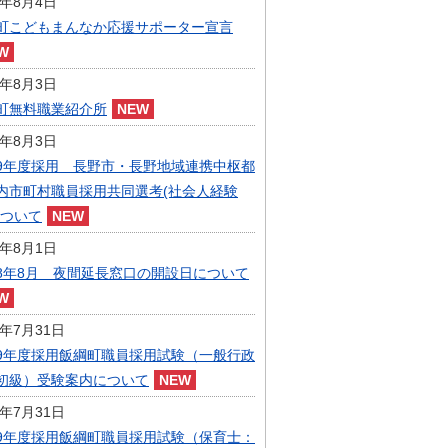
6年8月4日
指定管理者制度
町こどもまんなか応援サポーター宣言
人事・職員募集
人材募集
統計・人口
6年8月3日
広報・広聴
町無料職業紹介所
まちづくり
6年8月3日
庁舎建設
9年度採用 長野市・長野地域連携中枢都
内市町村職員採用共同選考(社会人経験
について
6年8月1日
8年8月 夜間延長窓口の開設日について
6年7月31日
9年度採用飯綱町職員採用試験（一般行政
初級）受験案内について
6年7月31日
9年度採用飯綱町職員採用試験（保育士：