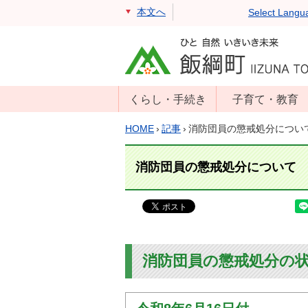
本文へ
Select Langu
くらし・手続き
子育て・教育
戸籍・住民票・
年齢別子育て情
HOME
›
記事
›
消防団員の懲戒処分につい
印鑑証明
報
住民登録
子育て支援
消防団員の懲戒処分について
戸籍届出
母子の健康・予
防接種
マイナンバー
保育園
届出
小学校・中学校
消防・防災
消防団員の懲戒処分の
生涯学習
年金・保険
学校教育・奨学
税金