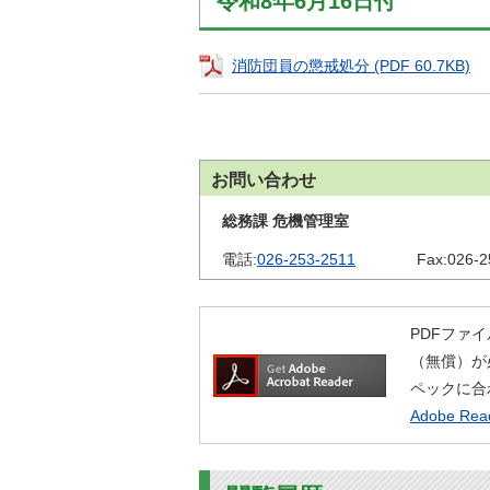
令和8年6月16日付
金
住まい・土地
人権・平和啓発
環境・ゴミ
消防団員の懲戒処分 (PDF 60.7KB)
学校給食
上下水道
児童クラブ
交通・道路
飯綱町コミュニ
安全・防犯
ティスクール
お問い合わせ
ペット・動物
総務課 危機管理室
相談窓口
電話:
026-253-2511
Fax:
026-2
PDFファイ
（無償）が
ペックに合
Adobe R