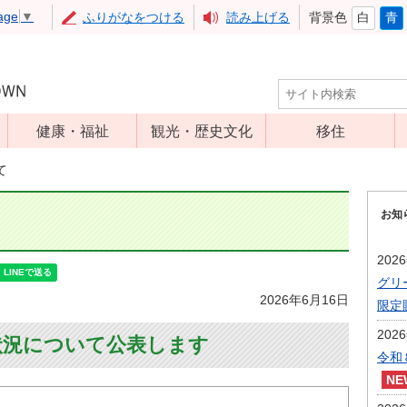
age
▼
ふりがなをつける
読み上げる
背景色
白
青
健康・福祉
観光・歴史文化
移住
児童福祉
観光
て
高齢者福祉
アップルミュー
お知
ジアム
介護保険
いいづな歴史ふ
障害福祉
202
れあい館
グリ
保健・医療
レジャー・スポ
2026年6月16日
限定
健康増進
ーツ
202
状況について公表します
予防接種
文化財
令和
食育