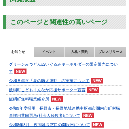
このページと関連性の高いページ
お知らせ
イベント
入札・契約
プレスリリース
グリーンみつどんぬいぐるみキーホルダーの限定販売につい
て
令和８年度「夏の防火運動」の実施について
飯綱町こどもまんなか応援サポーター宣言
飯綱町無料職業紹介所
令和9年度採用 長野市・長野地域連携中枢都市圏内市町村職
員採用共同選考(社会人経験者)について
令和8年8月 夜間延長窓口の開設日について