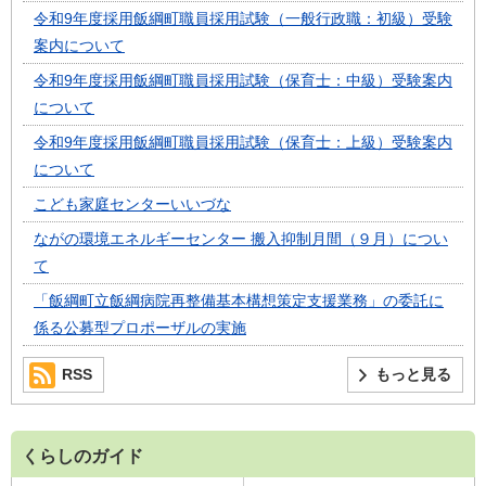
令和9年度採用飯綱町職員採用試験（一般行政職：初級）受験
案内について
令和9年度採用飯綱町職員採用試験（保育士：中級）受験案内
について
令和9年度採用飯綱町職員採用試験（保育士：上級）受験案内
について
こども家庭センターいいづな
ながの環境エネルギーセンター 搬入抑制月間（９月）につい
て
「飯綱町立飯綱病院再整備基本構想策定支援業務」の委託に
係る公募型プロポーザルの実施
RSS
もっと見る
くらしのガイド