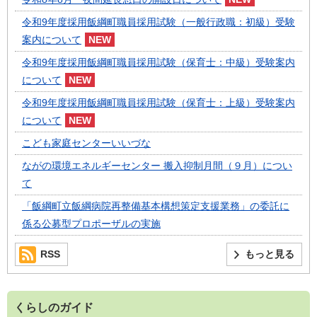
令和9年度採用飯綱町職員採用試験（一般行政職：初級）受験
案内について
令和9年度採用飯綱町職員採用試験（保育士：中級）受験案内
について
令和9年度採用飯綱町職員採用試験（保育士：上級）受験案内
について
こども家庭センターいいづな
ながの環境エネルギーセンター 搬入抑制月間（９月）につい
て
「飯綱町立飯綱病院再整備基本構想策定支援業務」の委託に
係る公募型プロポーザルの実施
RSS
もっと見る
くらしのガイド