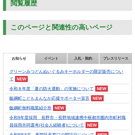
閲覧履歴
このページと関連性の高いページ
お知らせ
イベント
入札・契約
プレスリリース
グリーンみつどんぬいぐるみキーホルダーの限定販売につい
て
令和８年度「夏の防火運動」の実施について
飯綱町こどもまんなか応援サポーター宣言
飯綱町無料職業紹介所
令和9年度採用 長野市・長野地域連携中枢都市圏内市町村職
員採用共同選考(社会人経験者)について
令和8年8月 夜間延長窓口の開設日について