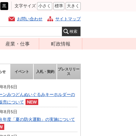
黒
文字サイズ
小さく
標準
大きく
お問い合わせ
サイトマップ
産業・仕事
町政情報
経営支援・金融
町の概要
支援・企業立地
組織案内
プレスリリー
らせ
イベント
入札・契約
就労支援
ス
庁舎案内
商工業振興
町長の部屋
6年8月6日
農林業振興
ーンみつどんぬいぐるみキーホルダーの
ふるさと納税
販売について
届出・証明・法
施策・計画
令・規制
6年8月5日
都市整備
８年度「夏の防火運動」の実施について
企業の税金
選挙
入札・契約
財政・行政改革