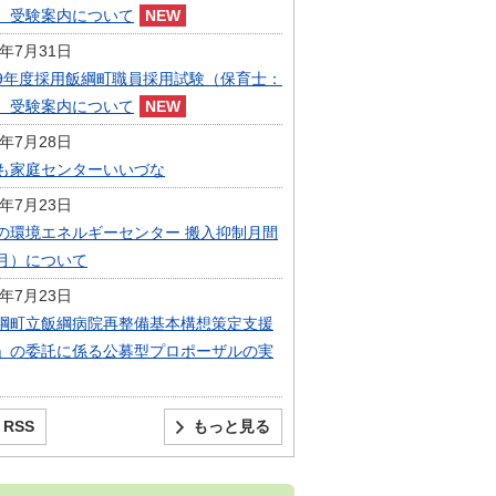
）受験案内について
6年7月31日
9年度採用飯綱町職員採用試験（保育士：
）受験案内について
6年7月28日
も家庭センターいいづな
6年7月23日
の環境エネルギーセンター 搬入抑制月間
月）について
6年7月23日
綱町立飯綱病院再整備基本構想策定支援
」の委託に係る公募型プロポーザルの実
RSS
もっと見る