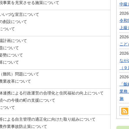
税事業を充実させる施策について
中級
202
いいづな宣言について
令和
の創設について
上級
について
202
場計画について
こど
題について
202
姿勢について
なが
算について
（９
（難民）問題について
202
農業改革について
「飯
業務
体連携による行政運営の合理化と住民福祉の向上について
施
続への今後の町の支援について
について
等による自主管理の適正化に向けた取り組みについて
農作業事故防止策について