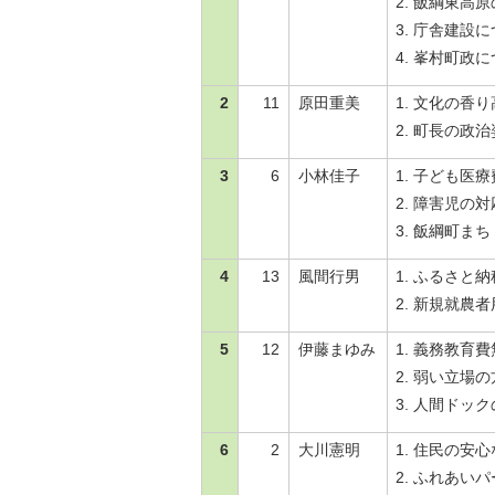
飯綱東高原
金
住まい・土地
庁舎建設に
人権・平和啓発
峯村町政に
環境・ゴミ
学校給食
上下水道
2
11
原田重美
文化の香り
児童クラブ
町長の政治
交通・道路
飯綱町コミュニ
安全・防犯
3
6
小林佳子
子ども医療
ティスクール
障害児の対
ペット・動物
飯綱町まち
相談窓口
4
13
風間行男
ふるさと納
新規就農者
5
12
伊藤まゆみ
義務教育費
弱い立場の
人間ドック
6
2
大川憲明
住民の安心
ふれあいパ