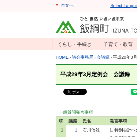
本文へ
Select Langu
くらし・手続き
子育て・教育
戸籍・住民票・
年齢別子育て情
HOME
›
議会事務局
›
会議録
›
平成29年3
印鑑証明
報
住民登録
子育て支援
平成29年3月定例会 会議録
戸籍届出
母子の健康・予
防接種
マイナンバー
保育園
届出
小学校・中学校
一般質問発言事項
消防・防災
生涯学習
順
議席
氏名
発言事項
年金・保険
1
1
石川信雄
特別会計へ
学校教育・奨学
税金