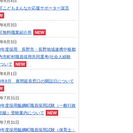
6年8月4日
指定管理者制度
町こどもまんなか応援サポーター宣言
人事・職員募集
人材募集
統計・人口
6年8月3日
広報・広聴
町無料職業紹介所
まちづくり
6年8月3日
庁舎建設
9年度採用 長野市・長野地域連携中枢都
内市町村職員採用共同選考(社会人経験
について
6年8月1日
8年8月 夜間延長窓口の開設日について
6年7月31日
9年度採用飯綱町職員採用試験（一般行政
初級）受験案内について
6年7月31日
9年度採用飯綱町職員採用試験（保育士：