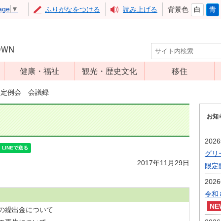
age
▼
ふりがなをつける
読み上げる
背景色
白
青
健康・福祉
観光・歴史文化
移住
児童福祉
観光
月定例会 会議録
高齢者福祉
アップルミュー
お知
ジアム
介護保険
いいづな歴史ふ
障害福祉
202
れあい館
グリ
保健・医療
レジャー・スポ
2017年11月29日
限定
健康増進
ーツ
202
予防接種
文化財
令和
食育
の繰出金について