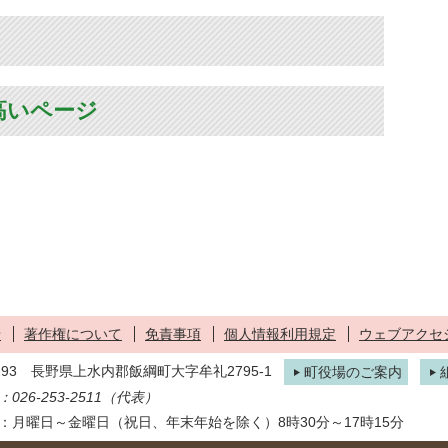
高いページ
せ
著作権について
免責事項
個人情報利用規定
ウェブアクセ
1293 長野県上水内郡飯綱町大字牟礼2795-1
町役場のご案内
026-253-2511（代表）
：月曜日～金曜日（祝日、年末年始を除く）8時30分～17時15分