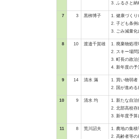
ふるさと納
7
3
黒栁博子
健康づくり
子ども条例
ごみ減量化
8
10
渡邉千賀雄
廃棄物処理
スキー場問
町長の政治
新年度の予
9
14
清水 滿
買い物弱者
国が進める
10
9
清水 均
新たな自治
北部高校存
新年度予算
11
8
荒川詔夫
農地の集積
高齢者等の