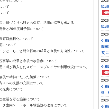
の再生について
202
ついて
飯綱
ついて
202
高い町づくりへ歴史の保存、活用の拡充を求める
飯綱
姿勢と29年度町予算について
202
費窓口無料化について
令和
応について
市圏
・ひと・しごと総合戦略の成果と今後の方向性について
者)
202
税事業の成果と今後の改善点について
令和
用に町が購入したスピードスプレイヤの利用状況について
無償の精神にたった施策について
202
方々への支援の充実について
令和
の充実について
職：
な生活を守る施策について
202
ーク室内ゲートボール場施設の改修について
令和