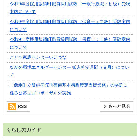
令和9年度採用飯綱町職員採用試験（一般行政職：初級）受験
案内について
令和9年度採用飯綱町職員採用試験（保育士：中級）受験案内
について
令和9年度採用飯綱町職員採用試験（保育士：上級）受験案内
について
こども家庭センターいいづな
ながの環境エネルギーセンター 搬入抑制月間（９月）につい
て
「飯綱町立飯綱病院再整備基本構想策定支援業務」の委託に
係る公募型プロポーザルの実施
RSS
もっと見る
くらしのガイド