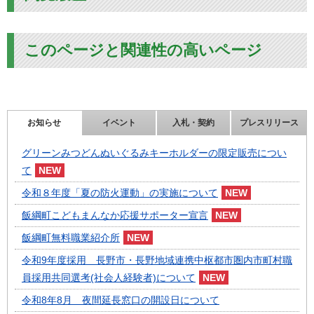
このページと関連性の高いページ
お知らせ
イベント
入札・契約
プレスリリース
グリーンみつどんぬいぐるみキーホルダーの限定販売につい
て
令和８年度「夏の防火運動」の実施について
飯綱町こどもまんなか応援サポーター宣言
飯綱町無料職業紹介所
令和9年度採用 長野市・長野地域連携中枢都市圏内市町村職
員採用共同選考(社会人経験者)について
令和8年8月 夜間延長窓口の開設日について