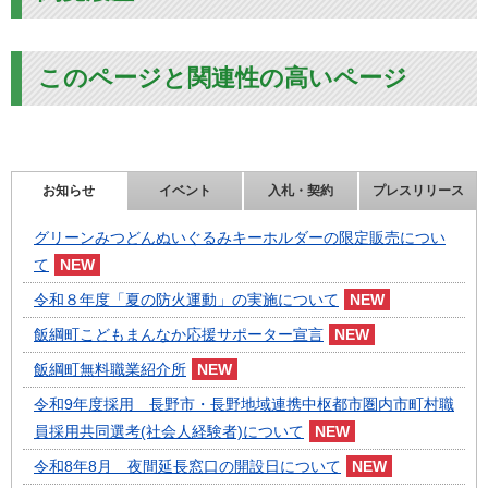
このページと関連性の高いページ
お知らせ
イベント
入札・契約
プレスリリース
グリーンみつどんぬいぐるみキーホルダーの限定販売につい
て
令和８年度「夏の防火運動」の実施について
飯綱町こどもまんなか応援サポーター宣言
飯綱町無料職業紹介所
令和9年度採用 長野市・長野地域連携中枢都市圏内市町村職
員採用共同選考(社会人経験者)について
令和8年8月 夜間延長窓口の開設日について