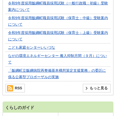
令和9年度採用飯綱町職員採用試験（一般行政職：初級）受験
案内について
令和9年度採用飯綱町職員採用試験（保育士：中級）受験案内
について
令和9年度採用飯綱町職員採用試験（保育士：上級）受験案内
について
こども家庭センターいいづな
ながの環境エネルギーセンター 搬入抑制月間（９月）につい
て
「飯綱町立飯綱病院再整備基本構想策定支援業務」の委託に
係る公募型プロポーザルの実施
RSS
もっと見る
くらしのガイド