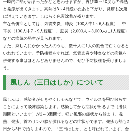
一時的に熱が治まったかなと思わせますが、再び39～40度もの高熱
と発疹が出てきます。高熱は3～4日続いたあと下がり、発疹も次第
に消えていきます。しばらく色素沈着が残ります。
主な合併症としては、気管支炎、肺炎（100人中1～6人程度）、中
耳炎（100人中7～9人程度）、脳炎（2,000人～3,000人に1人程度）
などの病気の発生が見られます。
また、麻しんにかかった人のうち、数千人に1人の割合で亡くなると
いわれています。予防接種をすれば、気管支炎や肺炎などの病気を
併発する事はほとんどありませんので、ぜひ予防接種を受けましょ
う。
風しん（三日はしか）について
風しんは、感染者がせきやくしゃみなどで、ウイルスを飛び散らす
ことによって飛沫感染します。感染してから症状が出るまで（潜伏
期間といいます）が2～3週間で、軽い風邪の症状から始まり、発
熱、発疹、首のリンパ腺が腫れるなどの症状がでます。発疹も熱も2
日から3日で治りますので、「三日はしか」とも呼ばれています。合