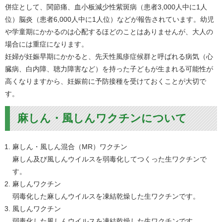
併症として、関節痛、血小板減少性紫斑病（患者3,000人中に1人
位）脳炎（患者6,000人中に1人位）などが報告されています。幼児
や学童期にかかるのは心配するほどのことはありませんが、大人の
場合には重症になります。
妊婦が妊娠早期にかかると、先天性風疹症候群と呼ばれる病気（心
臓病、白内障、聴力障害など）を持った子どもが生まれる可能性が
高くなりますから、妊娠前に予防接種を受けておくことが大切で
す。
麻しん・風しんワクチンについて
麻しん・風しん混合（MR）ワクチン
麻しん及び風しんウイルスを弱毒化してつくった生ワクチンで
す。
麻しんワクチン
弱毒化した麻しんウイルスを凍結乾燥した生ワクチンです。
風しんワクチン
弱毒化した風しんウイルスを凍結乾燥した生ワクチンです。