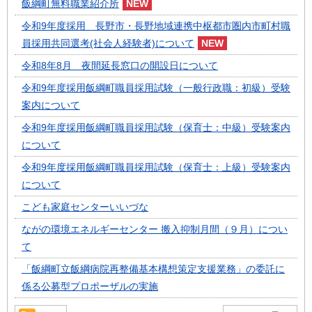
飯綱町無料職業紹介所
令和9年度採用 長野市・長野地域連携中枢都市圏内市町村職
員採用共同選考(社会人経験者)について
令和8年8月 夜間延長窓口の開設日について
令和9年度採用飯綱町職員採用試験（一般行政職：初級）受験
案内について
令和9年度採用飯綱町職員採用試験（保育士：中級）受験案内
について
令和9年度採用飯綱町職員採用試験（保育士：上級）受験案内
について
こども家庭センターいいづな
ながの環境エネルギーセンター 搬入抑制月間（９月）につい
て
「飯綱町立飯綱病院再整備基本構想策定支援業務」の委託に
係る公募型プロポーザルの実施