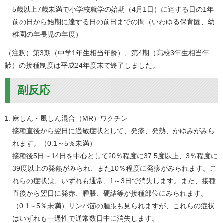
5歳以上7歳未満で小学校就学の始期（4月1日）に達する日の1年
前の日から始期に達する日の前日までの間（いわゆる保育園、幼
稚園の年長児の年度）
（注釈）第3期（中学1年生相当年齢）、第4期（高校3年生相当年
齢）の接種制度は平成24年度末で終了しました。
副反応
麻しん・風しん混合（MR）ワクチン
接種直後から翌日に過敏症状として、発疹、発熱、かゆみがみら
れます。（0.1～5％未満）
接種後5日～14日を中心として20％程度に37.5度以上、3％程度に
39度以上の発熱がみられ、また10％程度に発疹がみられます。こ
れらの症状は、いずれも通常、1～3日で消失します。また、接種
直後から翌日に発赤、腫脹、硬結等が接種部位にみられます。
（0.1～5％未満）リンパ節の腫脹も見られますが、これらの症状
はいずれも一過性で通常数日中に消失します。