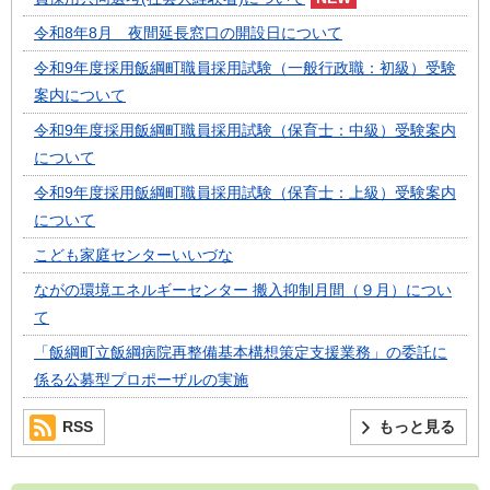
令和8年8月 夜間延長窓口の開設日について
令和9年度採用飯綱町職員採用試験（一般行政職：初級）受験
案内について
令和9年度採用飯綱町職員採用試験（保育士：中級）受験案内
について
令和9年度採用飯綱町職員採用試験（保育士：上級）受験案内
について
こども家庭センターいいづな
ながの環境エネルギーセンター 搬入抑制月間（９月）につい
て
「飯綱町立飯綱病院再整備基本構想策定支援業務」の委託に
係る公募型プロポーザルの実施
RSS
もっと見る