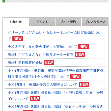
お知らせ
イベント
入札・契約
プレスリリース
グリーンみつどんぬいぐるみキーホルダーの限定販売につい
て
令和８年度「夏の防火運動」の実施について
飯綱町こどもまんなか応援サポーター宣言
飯綱町無料職業紹介所
令和9年度採用 長野市・長野地域連携中枢都市圏内市町村職
員採用共同選考(社会人経験者)について
令和8年8月 夜間延長窓口の開設日について
令和9年度採用飯綱町職員採用試験（一般行政職：初級）受験
案内について
令和9年度採用飯綱町職員採用試験（保育士：中級）受験案内