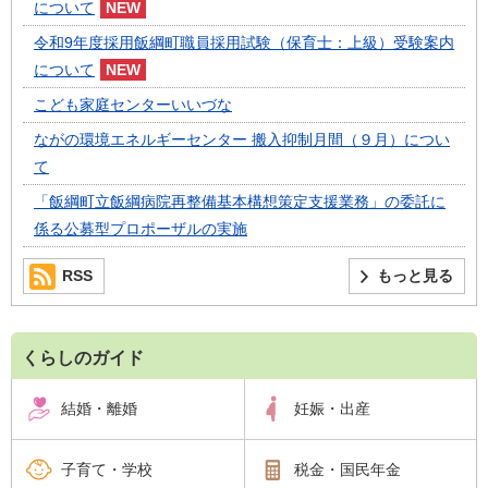
について
令和9年度採用飯綱町職員採用試験（保育士：上級）受験案内
について
こども家庭センターいいづな
ながの環境エネルギーセンター 搬入抑制月間（９月）につい
て
「飯綱町立飯綱病院再整備基本構想策定支援業務」の委託に
係る公募型プロポーザルの実施
RSS
もっと見る
くらしのガイド
結婚・離婚
妊娠・出産
子育て・学校
税金・国民年金