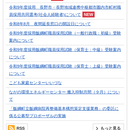
令和9年度採用 長野市・長野地域連携中枢都市圏内市町村職
員採用共同選考(社会人経験者)について
令和8年8月 夜間延長窓口の開設日について
令和9年度採用飯綱町職員採用試験（一般行政職：初級）受験
案内について
令和9年度採用飯綱町職員採用試験（保育士：中級）受験案内
について
令和9年度採用飯綱町職員採用試験（保育士：上級）受験案内
について
こども家庭センターいいづな
ながの環境エネルギーセンター 搬入抑制月間（９月）につい
て
「飯綱町立飯綱病院再整備基本構想策定支援業務」の委託に
係る公募型プロポーザルの実施
RSS
もっと見る