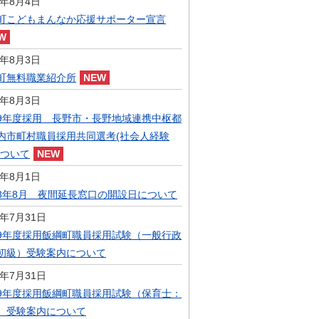
6年8月4日
指定管理者制度
町こどもまんなか応援サポーター宣言
人事・職員募集
人材募集
統計・人口
6年8月3日
広報・広聴
町無料職業紹介所
まちづくり
6年8月3日
庁舎建設
9年度採用 長野市・長野地域連携中枢都
内市町村職員採用共同選考(社会人経験
について
6年8月1日
8年8月 夜間延長窓口の開設日について
6年7月31日
9年度採用飯綱町職員採用試験（一般行政
初級）受験案内について
6年7月31日
9年度採用飯綱町職員採用試験（保育士：
）受験案内について