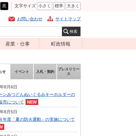
黒
文字サイズ
小さく
標準
大きく
お問い合わせ
サイトマップ
産業・仕事
町政情報
経営支援・金融
町の概要
支援・企業立地
組織案内
プレスリリー
らせ
イベント
入札・契約
就労支援
ス
庁舎案内
商工業振興
町長の部屋
6年8月6日
農林業振興
ーンみつどんぬいぐるみキーホルダーの
ふるさと納税
販売について
届出・証明・法
施策・計画
令・規制
6年8月5日
都市整備
８年度「夏の防火運動」の実施について
企業の税金
選挙
入札・契約
財政・行政改革