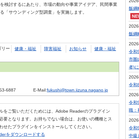
202
を検討するにあたり、市場の動向や事業アイデア、民間事業
飯綱
る「サウンディング型調査」を実施します。
202
飯綱
202
ゴリー
健康・福祉
障害福祉
お知らせ
健康・福祉
令和
市圏
者)
202
令和
53-6887
E-Mail:
fukushi@town.iizuna.nagano.jp
202
令和
職：
ルをご覧いただくためには、Adobe Readerのプラグイン
必要となります。お持ちでない場合は、お使いの機種とス
202
わせたプラグインをインストールしてください。
令和
eaderをダウンロードする
中級