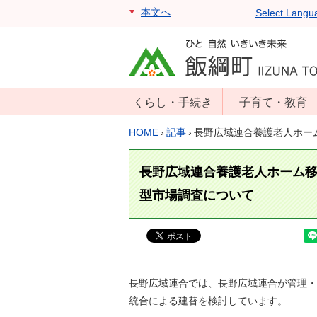
本文へ
Select Langu
くらし・手続き
子育て・教育
戸籍・住民票・
年齢別子育て情
HOME
›
記事
›
長野広域連合養護老人ホー
印鑑証明
報
住民登録
子育て支援
長野広域連合養護老人ホーム
戸籍届出
母子の健康・予
型市場調査について
防接種
マイナンバー
保育園
届出
小学校・中学校
消防・防災
生涯学習
長野広域連合では、長野広域連合が管理・
年金・保険
統合による建替を検討しています。
学校教育・奨学
税金