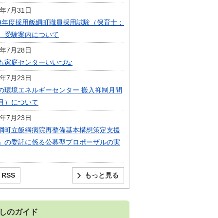
6年7月31日
9年度採用飯綱町職員採用試験（保育士：
）受験案内について
6年7月28日
も家庭センターいいづな
6年7月23日
の環境エネルギーセンター 搬入抑制月間
月）について
6年7月23日
綱町立飯綱病院再整備基本構想策定支援
」の委託に係る公募型プロポーザルの実
RSS
もっと見る
しのガイド