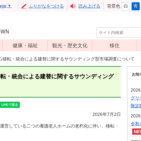
age
▼
ふりがなをつける
読み上げる
背景色
白
青
健康・福祉
観光・歴史文化
移住
児童福祉
観光
ム移転・統合による建替に関するサウンディング型市場調査について
高齢者福祉
アップルミュー
お知
ジアム
移転・統合による建替に関するサウンディング
介護保険
いいづな歴史ふ
障害福祉
202
れあい館
グリ
保健・医療
レジャー・スポ
限定
健康増進
ーツ
2026年7月2日
202
予防接種
文化財
令和
運営している二つの養護老人ホームの老朽化に伴い、移転・
食育