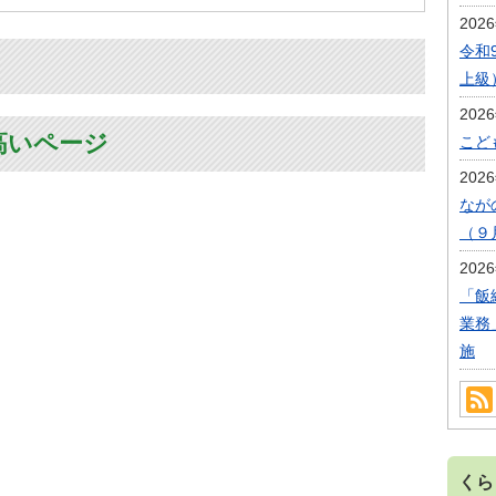
202
令和
上級
202
高いページ
こど
202
なが
（９
202
「飯
業務
施
くら