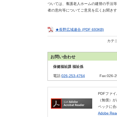
金
ついては、養護老人ホームの建替の手法等
住まい・土地
人権・平和啓発
者の意向等についてご意見を広くお聞きす
環境・ゴミ
学校給食
上下水道
児童クラブ
★長野広域連合 (PDF 693KB)
交通・道路
飯綱町コミュニ
安全・防犯
カテ
ティスクール
ペット・動物
お問い合わせ
相談窓口
保健福祉課 福祉係
電話:
026-253-4764
Fax:
026-2
PDFファイ
（無償）が
ペックに合
Adobe R