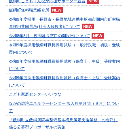
飯綱町こどもまんなか応援サポーター宣言
飯綱町無料職業紹介所
令和9年度採用 長野市・長野地域連携中枢都市圏内市町村職
員採用共同選考(社会人経験者)について
令和8年8月 夜間延長窓口の開設日について
令和9年度採用飯綱町職員採用試験（一般行政職：初級）受験
案内について
令和9年度採用飯綱町職員採用試験（保育士：中級）受験案内
について
令和9年度採用飯綱町職員採用試験（保育士：上級）受験案内
について
こども家庭センターいいづな
ながの環境エネルギーセンター 搬入抑制月間（９月）につい
て
「飯綱町立飯綱病院再整備基本構想策定支援業務」の委託に
係る公募型プロポーザルの実施