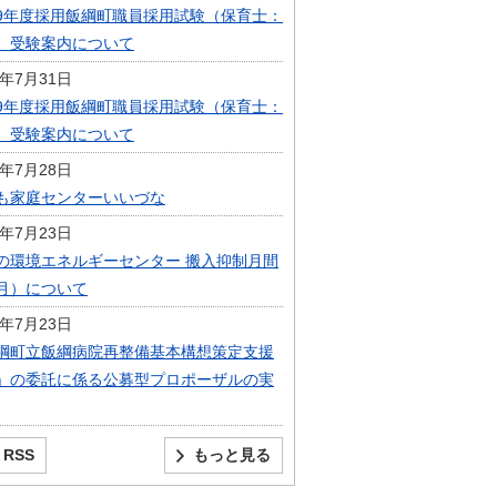
9年度採用飯綱町職員採用試験（保育士：
）受験案内について
6年7月31日
9年度採用飯綱町職員採用試験（保育士：
）受験案内について
6年7月28日
も家庭センターいいづな
6年7月23日
の環境エネルギーセンター 搬入抑制月間
月）について
6年7月23日
綱町立飯綱病院再整備基本構想策定支援
」の委託に係る公募型プロポーザルの実
RSS
もっと見る