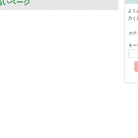
高いページ
よく
力く
カテ
キー