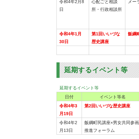
令和4年2月8
心配ごと相談
メー
日
所・行政相談所
令和4年1月
第1回いいづな
飯綱
30日
歴史講座
延期するイベント等
延期するイベント等
日付
イベント等名
令和4年3
第2回いいづな歴史講座
月19日
令和4年2
飯綱町民講座×男女共同参画
月13日
推進フォーラム