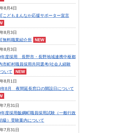
指定管理者制度
6年8月4日
人事・職員募集
人材募集
町こどもまんなか応援サポーター宣言
統計・人口
広報・広聴
6年8月3日
まちづくり
町無料職業紹介所
庁舎建設
6年8月3日
9年度採用 長野市・長野地域連携中枢都
内市町村職員採用共同選考(社会人経験
について
6年8月1日
8年8月 夜間延長窓口の開設日について
6年7月31日
9年度採用飯綱町職員採用試験（一般行政
初級）受験案内について
6年7月31日