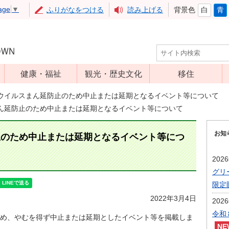
age
▼
ふりがなをつける
読み上げる
背景色
白
青
健康・福祉
観光・歴史文化
移住
児童福祉
観光
ウイルスまん延防止のため中止または延期となるイベント等について
ん延防止のため中止または延期となるイベント等について
高齢者福祉
アップルミュー
ジアム
介護保険
お知
止のため中止または延期となるイベント等につ
いいづな歴史ふ
障害福祉
れあい館
202
保健・医療
レジャー・スポ
グリ
健康増進
ーツ
限定
予防接種
文化財
2022年3月4日
202
食育
令和
め、やむを得ず中止または延期としたイベント等を掲載しま