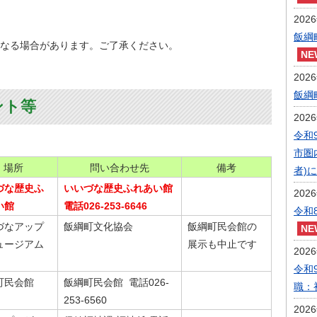
202
飯綱
なる場合があります。ご了承ください。
202
飯綱
ント等
202
令和
市圏
場所
問い合わせ先
備考
者)
づな歴史ふ
いいづな歴史ふれあい館
202
い館
電話026-253-6646
令和
づなアップ
飯綱町文化協会
飯綱町民会館の
ュージアム
展示も中止です
202
令和
町民会館
飯綱町民会館 電話026-
職：
253-6560
202