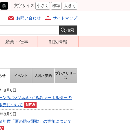
黒
文字サイズ
小さく
標準
大きく
お問い合わせ
サイトマップ
産業・仕事
町政情報
経営支援・金融
町の概要
支援・企業立地
組織案内
就労支援
庁舎案内
プレスリリー
らせ
イベント
入札・契約
ス
商工業振興
町長の部屋
農林業振興
6年8月6日
ふるさと納税
ーンみつどんぬいぐるみキーホルダーの
届出・証明・法
施策・計画
販売について
令・規制
都市整備
6年8月5日
企業の税金
選挙
８年度「夏の防火運動」の実施について
入札・契約
財政・行政改革