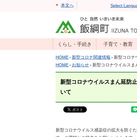
本文へ
Select Langu
くらし・手続き
子育て・教育
戸籍・住民票・
年齢別子育て情
HOME
›
新型コロナ関連情報
›
新型コロナ
印鑑証明
報
HOME
›
お知らせ
›
新型コロナウイルスま
住民登録
子育て支援
新型コロナウイルスまん延防
戸籍届出
母子の健康・予
防接種
いて
マイナンバー
保育園
届出
小学校・中学校
消防・防災
生涯学習
年金・保険
新型コロナウイルス感染症の拡大を防ぐた
学校教育・奨学
税金