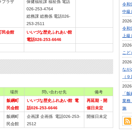
ラプラザ
保健福祉課 福祉係 電話
令和
026-253-4764
中級
総務課 総務係 電話026-
202
253-2511
令和
町民会館
いいづな歴史ふれあい館
上級
電話026-253-6646
202
こど
202
なが
（９
202
場所
問い合わせ先
備考
「飯
飯綱町
いいづな歴史ふれあい館 電
再延期・開
業務
民会館
話026-253-6646
催日未定
施
飯綱町
企画課 企画係 電話026-253-
開催日未定
民会館
2512