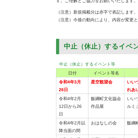
す。ご理解とご協力をお願いいたします。
金
住まい・土地
人権・平和啓発
（注意）新規掲載分は赤字で表記します。
環境・ゴミ
（注意）今後の動向により、内容が変更と
学校給食
上下水道
児童クラブ
交通・道路
飯綱町コミュニ
中止（休止）するイベ
安全・防犯
ティスクール
ペット・動物
中止（休止）するイベント等
相談窓口
日付
イベント等名
令和4年3月
星空観望会
いい
26日
れあ
令和4年2月
飯綱町文化協会
いい
12日から26
作品展
ルミ
日
令和4年2月以
おはなしの会
飯綱
降当面の間