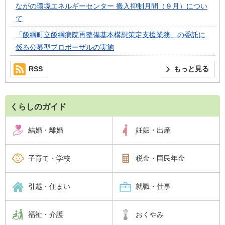
ながの環境エネルギーセンター 搬入抑制月間（９月）につい
て
「飯綱町立飯綱病院再整備基本構想策定支援業務」の委託に
係る公募型プロポーザルの実施
RSS
もっと見る
くらしのガイド
結婚・離婚
妊娠・出産
子育て・学校
税金・国民年金
引越・住まい
就職・仕事
福祉・介護
おくやみ