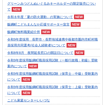
グリーンみつどんぬいぐるみキーホルダーの限定販売につい
て
令和８年度「夏の防火運動」の実施について
飯綱町こどもまんなか応援サポーター宣言
飯綱町無料職業紹介所
令和9年度採用 長野市・長野地域連携中枢都市圏内市町村職
員採用共同選考(社会人経験者)について
令和8年8月 夜間延長窓口の開設日について
令和9年度採用飯綱町職員採用試験（一般行政職：初級）受験
案内について
令和9年度採用飯綱町職員採用試験（保育士：中級）受験案内
について
令和9年度採用飯綱町職員採用試験（保育士：上級）受験案内
について
こども家庭センターいいづな