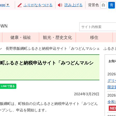
age
▼
ふりがなをつける
読み上げる
背景色
白
青
健康・福祉
観光・歴史文化
移住
児童福祉
観光
ン 長野県飯綱町ふるさと納税申込サイト「みつどんマルシェ ふるさ
高齢者福祉
アップルミュー
お知
ジアム
綱町ふるさと納税申込サイト「みつどんマルシ
介護保険
いいづな歴史ふ
障害福祉
202
れあい館
グリ
保健・医療
レジャー・スポ
限定
健康増進
ーツ
2024年3月29日
202
予防接種
文化財
令和
飯綱町は、町独自の公式ふるさと納税申込サイト「みつどん
食育
オープンし、申込を開始します。