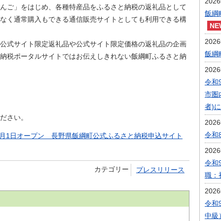
202
んご」をはじめ、各種特産品をふるさと納税の返礼品として
飯綱
なく通常購入もできる通信販売サイトとしても利用できる構
202
公式サイト限定返礼品や公式サイト限定価格の返礼品の企画
飯綱
納税ポータルサイトではお伝えしきれない飯綱町ふるさと納
202
令和
市圏
者)
ださい。
202
令和
4月1日オープン 長野県飯綱町公式ふるさと納税申込サイト
202
令和
カテゴリー
プレスリリース
職：
202
令和
中級