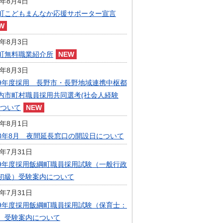
6年8月4日
指定管理者制度
町こどもまんなか応援サポーター宣言
人事・職員募集
人材募集
統計・人口
6年8月3日
広報・広聴
町無料職業紹介所
まちづくり
6年8月3日
庁舎建設
9年度採用 長野市・長野地域連携中枢都
内市町村職員採用共同選考(社会人経験
について
6年8月1日
8年8月 夜間延長窓口の開設日について
6年7月31日
9年度採用飯綱町職員採用試験（一般行政
初級）受験案内について
6年7月31日
9年度採用飯綱町職員採用試験（保育士：
）受験案内について