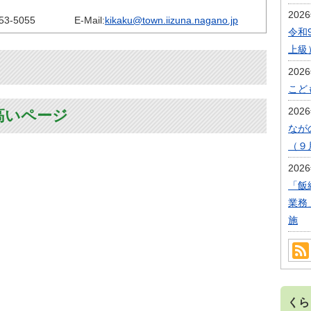
202
53-5055
E-Mail:
kikaku@town.iizuna.nagano.jp
令和
上級
202
こど
202
高いページ
なが
（９
202
「飯
業務
施
くら