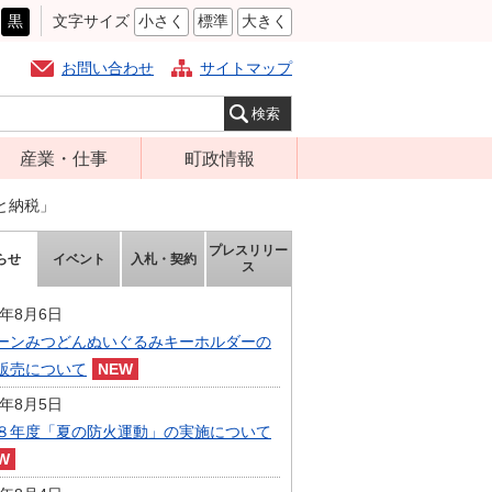
黒
文字サイズ
小さく
標準
大きく
お問い合わせ
サイトマップ
産業・仕事
町政情報
経営支援・金融
町の概要
と納税」
支援・企業立地
組織案内
プレスリリー
らせ
イベント
入札・契約
就労支援
ス
庁舎案内
商工業振興
町長の部屋
6年8月6日
農林業振興
ーンみつどんぬいぐるみキーホルダーの
ふるさと納税
販売について
届出・証明・法
施策・計画
令・規制
6年8月5日
都市整備
８年度「夏の防火運動」の実施について
企業の税金
選挙
入札・契約
財政・行政改革