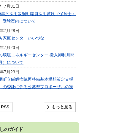
6年7月31日
9年度採用飯綱町職員採用試験（保育士：
）受験案内について
6年7月28日
も家庭センターいいづな
6年7月23日
の環境エネルギーセンター 搬入抑制月間
月）について
6年7月23日
綱町立飯綱病院再整備基本構想策定支援
」の委託に係る公募型プロポーザルの実
RSS
もっと見る
しのガイド