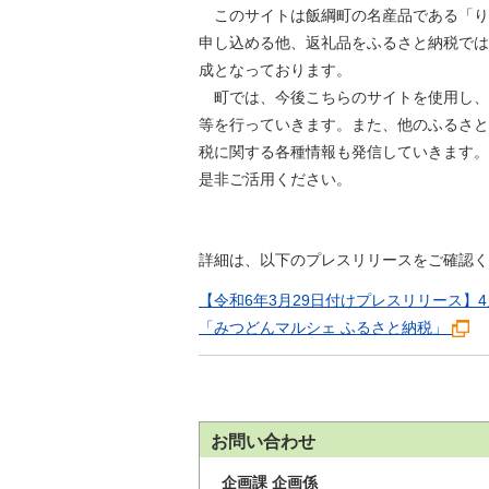
金
このサイトは飯綱町の名産品である「り
住まい・土地
人権・平和啓発
申し込める他、返礼品をふるさと納税では
環境・ゴミ
成となっております。
学校給食
上下水道
町では、今後こちらのサイトを使用し、
児童クラブ
等を行っていきます。また、他のふるさと
交通・道路
飯綱町コミュニ
税に関する各種情報も発信していきます。
安全・防犯
ティスクール
是非ご活用ください。
ペット・動物
相談窓口
詳細は、以下のプレスリリースをご確認く
【令和6年3月29日付けプレスリリース】
「みつどんマルシェ ふるさと納税」
お問い合わせ
企画課 企画係