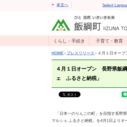
本文へ
Select Langu
くらし・手続き
子育て・教育
戸籍・住民票・
年齢別子育て情
HOME
›
プレスリリース
›
４月１日オープ
印鑑証明
報
住民登録
子育て支援
４月１日オープン 長野県飯
戸籍届出
母子の健康・予
ェ ふるさと納税」
防接種
マイナンバー
保育園
届出
小学校・中学校
消防・防災
生涯学習
「日本一のりんごの町」を目指す長野県
年金・保険
マルシェ ふるさと納税」を4月1日より
学校教育・奨学
税金